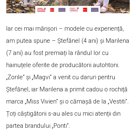
Iar cei mai mărișori – modele cu experiență,
am putea spune – Ștefănel (4 ani) și Marilena
(7 ani) au fost premiați la rândul lor cu
hainuțele oferite de producătorii autohtoni.
„Zorile” și „Magvi” a venit cu daruri pentru
Ștefănel, iar Marilena a primit cadou o rochiță
marca „Miss Vivien” și o cămașă de la „Vestiti”.
Țoți câștigătorii s-au ales cu mici atenții din
partea brandului „Ponti”.