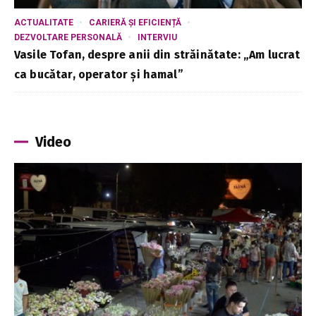
ACTUALITATE
CARIERĂ ȘI EFICIENȚĂ
DEZVOLTARE PERSONALĂ
INTERVIU
Vasile Tofan, despre anii din străinătate: „Am lucrat
ca bucătar, operator și hamal”
Video