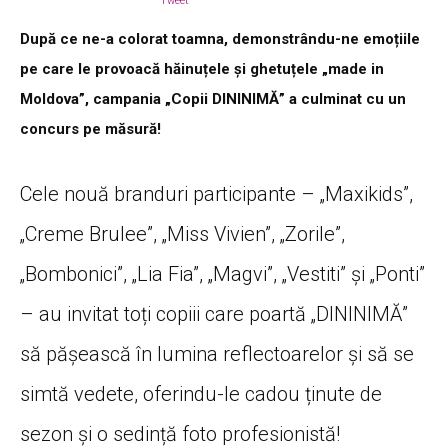
Tweet
După ce ne-a colorat toamna, demonstrându-ne emoțiile
pe care le provoacă hăinuțele și ghetuțele „made in
Moldova”, campania „Copii DININIMĂ” a culminat cu un
concurs pe măsură!
Cele nouă branduri participante – „Maxikids”,
„Creme Brulee”, „Miss Vivien”, „Zorile”,
„Bombonici”, „Lia Fia”, „Magvi”, „Vestiti” și „Ponti”
– au invitat toți copiii care poartă „DININIMĂ”
să pășească în lumina reflectoarelor și să se
simtă vedete, oferindu-le cadou ținute de
sezon și o sedință foto profesionistă!