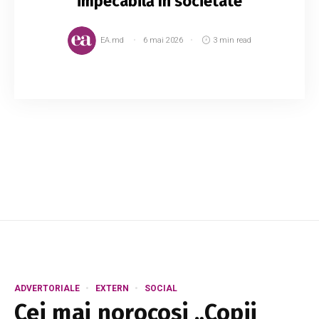
impecabilă în societate
EA.md
6 mai 2026
3 min read
Codul bunelor maniere nu este un set de reguli
rigide menite să ne constrângă, ci reprezintă un
instrument esențial prin care ne arătăm
respectul față de ceilalți și ne asigu...
ADVERTORIALE
EXTERN
SOCIAL
Cei mai norocoși „Copii