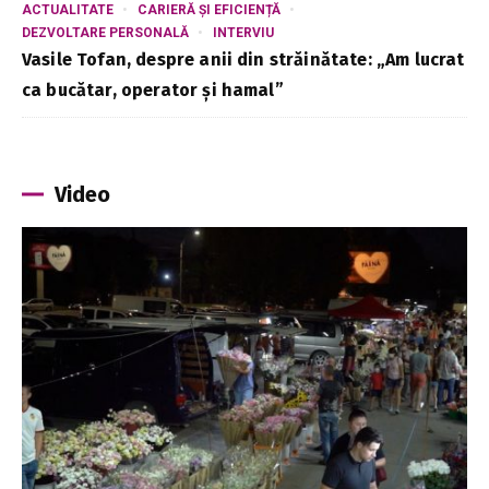
ACTUALITATE
CARIERĂ ȘI EFICIENȚĂ
DEZVOLTARE PERSONALĂ
INTERVIU
Vasile Tofan, despre anii din străinătate: „Am lucrat
ca bucătar, operator și hamal”
Video