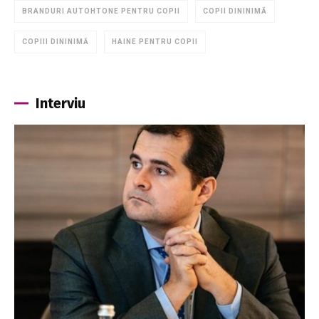
BRANDURI AUTOHTONE PENTRU COPII
COPII DININIMĂ
COPIII DININIMĂ
HAINE PENTRU COPII
Interviu