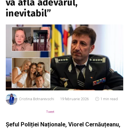
va afla adevărul,
inevitabil”
Cristina Botnarevschi
19 februarie 2026
1 min read
Tweet
Șeful Poliției Naționale, Viorel Cernăuțeanu,