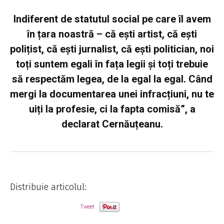
Indiferent de statutul social pe care îl avem
în țara noastră – că ești artist, că ești
polițist, că ești jurnalist, că ești politician, noi
toți suntem egali în fața legii și toți trebuie
să respectăm legea, de la egal la egal. Când
mergi la documentarea unei infracțiuni, nu te
uiți la profesie, ci la fapta comisă”, a
declarat Cernăuțeanu.
Distribuie articolul:
Tweet