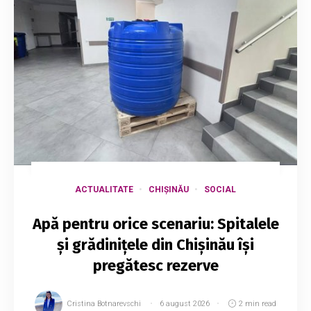
ACTUALITATE
CHIȘINĂU
SOCIAL
Apă pentru orice scenariu: Spitalele
și grădinițele din Chișinău își
pregătesc rezerve
Cristina Botnarevschi
6 august 2026
2 min read