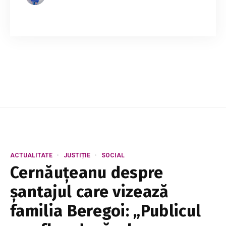
Capitala se pregătește pentru un posibil
scenariu de criză în alimentarea cu apă, în
contextul scăderii accentuate a nivelului
Nistrului și a reducerii volumului de apă din lacul
d...
ACTUALITATE
JUSTIȚIE
SOCIAL
Cernăuțeanu despre
șantajul care vizează
familia Beregoi: „Publicul