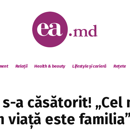
sment
Relații
Health & beauty
Lifestyle și carieră
Rețete
s-a căsătorit! „Cel
n viață este familia”