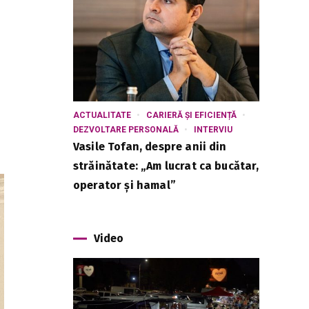
ACTUALITATE
CARIERĂ ȘI EFICIENȚĂ
DEZVOLTARE PERSONALĂ
INTERVIU
Vasile Tofan, despre anii din
străinătate: „Am lucrat ca bucătar,
operator și hamal”
Video