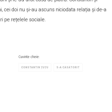
 cei doi nu și-au ascuns niciodata relația și de-a
i pe rețelele sociale.
Cuvinte cheie:
CONSTANTIN ȚUȚU
S-A CĂSĂTORIT