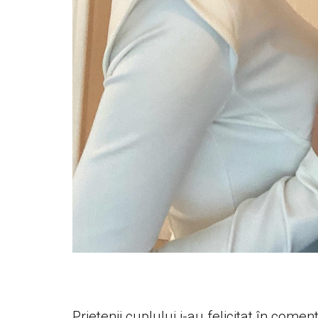
Prietenii cuplului i-au felicitat în comen