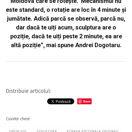
Moldova care se rotește. Mecanismul nu
este standard, o rotație are loc în 4 minute și
jumătate. Adică parcă se observă, parcă nu,
dar dacă te uiți acum, sculptura are o
poziție, dacă te uiți peste 2 minute, ea are
altă poziție”, mai spune Andrei Dogotaru.
Distribuie articolul:
Save
Cuvinte cheie:
CHEIA SOL
SCULPTURĂ
STRADA PIETONALA CHISINAU