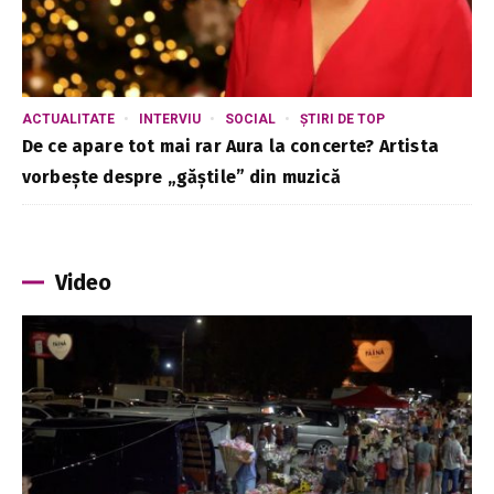
ACTUALITATE
INTERVIU
SOCIAL
ȘTIRI DE TOP
De ce apare tot mai rar Aura la concerte? Artista
vorbește despre „găștile” din muzică
Video