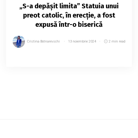
„S-a depășit limita” Statuia unui
preot catolic, în erecție, a fost
expusă într-o biserică
Cristina Botnarevschi
13 noiembrie 2024
2 min read
Artistul stradal James Colomina a expus la
Toulouse o sculptură care denunță violențele
sexuale de care abatele Abbé Pierre, decedat
în 2007, a fost recent acuzat de mai multe
feme...