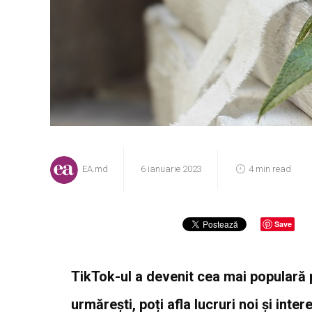
EA.md
6 ianuarie 2023
4 min read
Save
TikTok-ul a devenit cea mai populară 
urmărești, poți afla lucruri noi și int