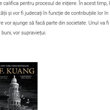
alifica pentru procesul de inițiere. În acest timp, l
i și vor fi judecați în funcție de contribuțiile lor în
are vor ajunge să facă parte din societate. Unul va fi
 buni, vor supraviețui.