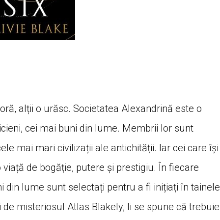
adoră, alții o urăsc. Societatea Alexandrină este o
ieni, cei mai buni din lume. Membrii lor sunt
e mai mari civilizații ale antichității. Iar cei care își
o viață de bogăție, putere și prestigiu. În fiecare
din lume sunt selectați pentru a fi inițiați în tainele
i de misteriosul Atlas Blakely, li se spune că trebuie