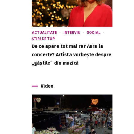
ACTUALITATE
INTERVIU
SOCIAL
ȘTIRI DE TOP
De ce apare tot mai rar Aura la
concerte? Artista vorbește despre
„găștile” din muzică
Video