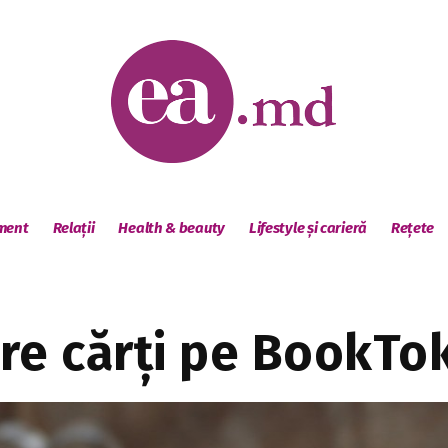
sment
Relații
Health & beauty
Lifestyle și carieră
Rețete
re cărți pe BookTo