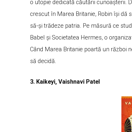
o utopie dedicată căutării cunoașterii. 
crescut în Marea Britanie, Robin își dă
să-și trădeze patria. Pe măsură ce studi
Babel și Societatea Hermes, o organizaț
Când Marea Britanie poartă un război ne
să decidă.
3. Kaikeyi, Vaishnavi Patel