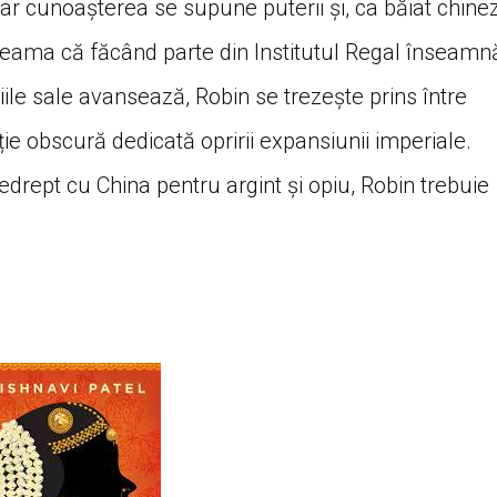
Dar cunoașterea se supune puterii și, ca băiat chine
 seama că făcând parte din Institutul Regal înseamn
ile sale avansează, Robin se trezește prins între
ie obscură dedicată opririi expansiunii imperiale.
drept cu China pentru argint și opiu, Robin trebuie