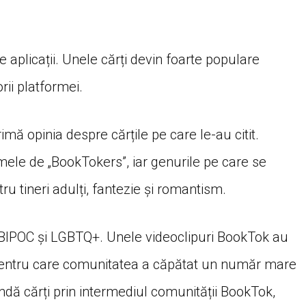
 aplicații. Unele cărți devin foarte populare
ii platformei.
primă opinia despre cărțile pe care le-au citit.
le de „BookTokers”, iar genurile pe care se
ru tineri adulți, fantezie și romantism.
BIPOC și LGBTQ+. Unele videoclipuri BookTok au
l pentru care comunitatea a căpătat un număr mare
dă cărți prin intermediul comunității BookTok,