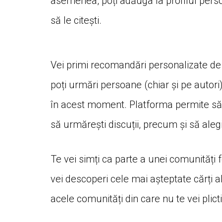
asemenea, poți adăuga la profilul personal
să le citești.
Vei primi recomandări personalizate de că
poți urmări persoane (chiar și pe autori)
în acest moment. Platforma permite să a
să urmărești discuții, precum și să aleg
Te vei simți ca parte a unei comunități 
vei descoperi cele mai așteptate cărți a
acele comunități din care nu te vei plicti