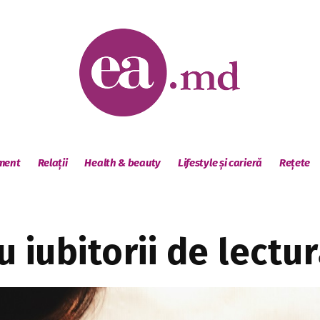
sment
Relații
Health & beauty
Lifestyle și carieră
Rețete
u iubitorii de lectu