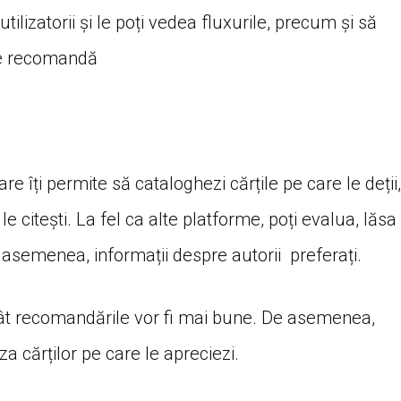
lizatorii și le poți vedea fluxurile, precum și să
e le recomandă
re îți permite să cataloghezi cărțile pe care le deții,
 le citești. La fel ca alte platforme, poți evalua, lăsa
e asemenea, informații despre autorii preferați.
 atât recomandările vor fi mai bune. De asemenea,
a cărților pe care le apreciezi.