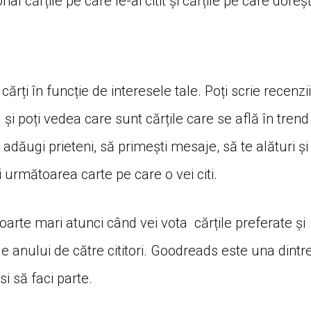
 cărțile pe care le-ai citit și cărțile pe care doreșt
rți în funcție de interesele tale. Poți scrie recenzii
 și poți vedea care sunt cărțile care se află în trend
dăugi prieteni, să primești mesaje, să te alături și
i următoarea carte pe care o vei citi.
foarte mari atunci când vei vota cărțile preferate și
le anului de către cititori. Goodreads este una dintr
si să faci parte.