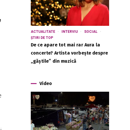
e
ACTUALITATE
INTERVIU
SOCIAL
ȘTIRI DE TOP
De ce apare tot mai rar Aura la
concerte? Artista vorbește despre
„găștile” din muzică
Video
e