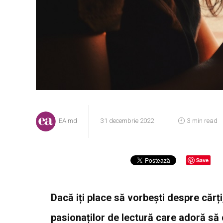
EA.md
31 decembrie 2022
3 min read
Save
Dacă iți place să vorbești despre cărț
pasionaților de lectură care adoră să 