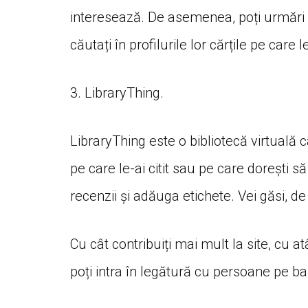
interesează. De asemenea, poți urmări uti
căutați în profilurile lor cărțile pe car
3. LibraryThing.
LibraryThing este o bibliotecă virtuală ca
pe care le-ai citit sau pe care dorești să
recenzii și adăuga etichete. Vei găsi, d
Cu cât contribuiți mai mult la site, cu
poți intra în legătură cu persoane pe baz