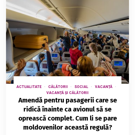
ACTUALITATE
CĂLĂTORII
SOCIAL
VACANȚĂ
VACANȚĂ ȘI CĂLĂTORII
Amendă pentru pasagerii care se
ridică înainte ca avionul să se
oprească complet. Cum li se pare
moldovenilor această regulă?