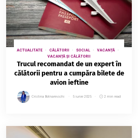
ACTUALITATE
CĂLĂTORII
SOCIAL
VACANȚĂ
VACANȚĂ ȘI CĂLĂTORII
Trucul recomandat de un expert în
călătorii pentru a cumpăra bilete de
avion ieftine
Cristina Botnarevschi
5 iunie 2025
2 min read