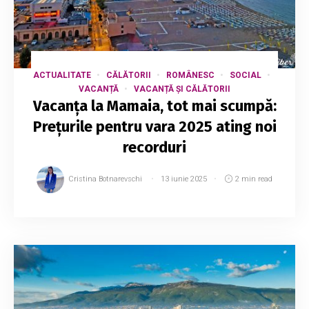
ACTUALITATE
CĂLĂTORII
ROMÂNESC
SOCIAL
VACANȚĂ
VACANȚĂ ȘI CĂLĂTORII
Vacanța la Mamaia, tot mai scumpă:
Prețurile pentru vara 2025 ating noi
recorduri
Cristina Botnarevschi
13 iunie 2025
2 min read