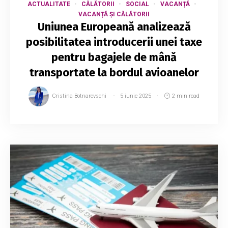
ACTUALITATE
CĂLĂTORII
SOCIAL
VACANȚĂ
VACANȚĂ ȘI CĂLĂTORII
Uniunea Europeană analizează
posibilitatea introducerii unei taxe
pentru bagajele de mână
transportate la bordul avioanelor
Cristina Botnarevschi
5 iunie 2025
2 min read