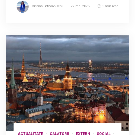
Cristina Botnarevschi
29 mai 2025
1 min read
ACTUALITATE
CĂLĂTORII
EXTERN
SOCIAL