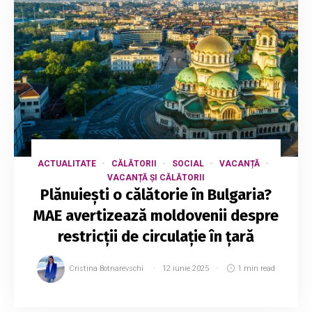
ACTUALITATE
CĂLĂTORII
SOCIAL
VACANȚĂ
VACANȚĂ ȘI CĂLĂTORII
Plănuiești o călătorie în Bulgaria?
MAE avertizează moldovenii despre
restricții de circulație în țară
Cristina Botnarevschi
12 iunie 2025
1 min read