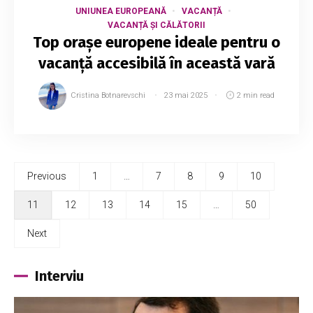
UNIUNEA EUROPEANĂ
VACANȚĂ
VACANȚĂ ȘI CĂLĂTORII
Top orașe europene ideale pentru o
vacanță accesibilă în această vară
Cristina Botnarevschi
23 mai 2025
2 min read
Previous
1
…
7
8
9
10
11
12
13
14
15
…
50
Next
Interviu