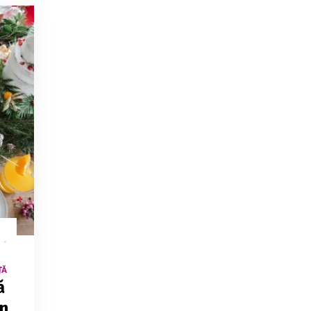
ȚĂ
ă
in