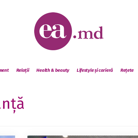
sment
Relații
Health & beauty
Lifestyle și carieră
Rețete
anță