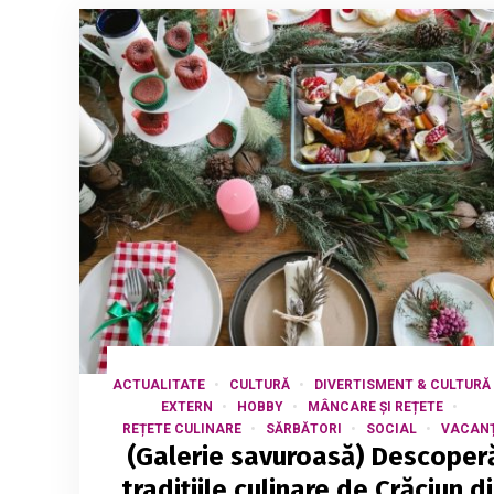
ACTUALITATE
CULTURĂ
DIVERTISMENT & CULTURĂ
EXTERN
HOBBY
MÂNCARE ȘI REȚETE
REȚETE CULINARE
SĂRBĂTORI
SOCIAL
VACAN
(Galerie savuroasă) Descoper
tradițiile culinare de Crăciun d