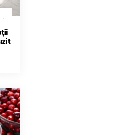
Ă
ții
uzit