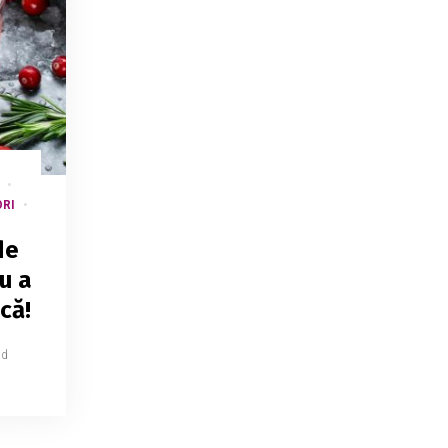
RI
de
u a
că!
ad