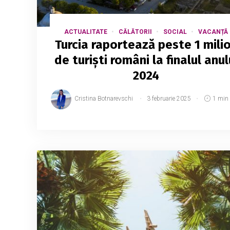
ACTUALITATE
CĂLĂTORII
SOCIAL
VACANȚĂ
Turcia raportează peste 1 mili
de turiști români la finalul anul
2024
Cristina Botnarevschi
3 februarie 2025
1 min 