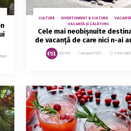
CULTURĂ
DIVERTISMENT & CULTURĂ
VACANȚ
on
VACANȚĂ ȘI CĂLĂTORII
Cele mai neobișnuite destina
ui
de vacanță de care nici n-ai a
EA.md
7 ianuarie 2025
3 min read
read