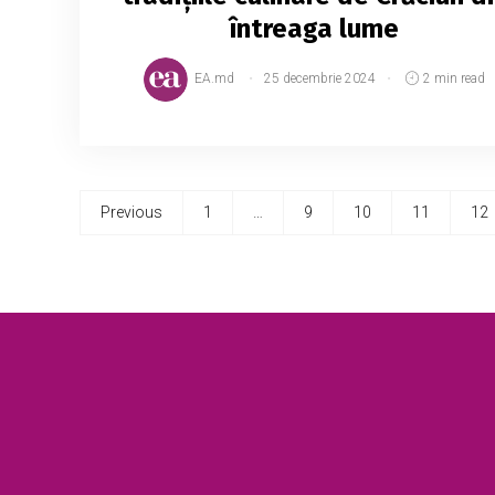
întreaga lume
EA.md
25 decembrie 2024
2 min read
Previous
1
…
9
10
11
12