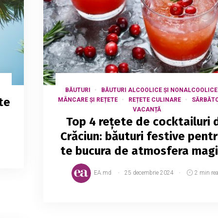
BĂUTURI
BĂUTURI ALCOOLICE ȘI NONALCOOLICE
te
MÂNCARE ȘI REȚETE
REȚETE CULINARE
SĂRBĂTO
VACANȚĂ
Top 4 rețete de cocktailuri 
Crăciun: băuturi festive pentr
te bucura de atmosfera magi
EA.md
25 decembrie 2024
2 min re