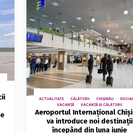
ii
ACTUALITATE
CĂLĂTORII
CHIȘINĂU
SOCIA
VACANȚĂ
VACANȚĂ ȘI CĂLĂTORII
Aeroportul Internațional Chiș
de
va introduce noi destinații
începând din luna iunie