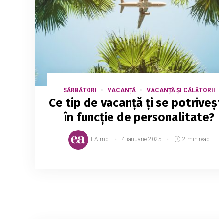
SĂRBĂTORI
VACANȚĂ
VACANȚĂ ȘI CĂLĂTORII
Ce tip de vacanță ți se potriveș
în funcție de personalitate?
EA.md
4 ianuarie 2025
2 min read