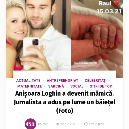
ACTUALITATE
ANTREPRENORIAT
CELEBRITĂȚI
MATERNITATE
SARCINĂ
SOCIAL
ȘTIRI DE TOP
Anișoara Loghin a devenit mămică.
Jurnalista a adus pe lume un băiețel
(Foto)
EA.md
16 martie 2021
1 min read