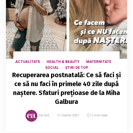
ACTUALITATE
HEALTH & BEAUTY
MATERNITATE
SOCIAL
ȘTIRI DE TOP
Recuperarea postnatală: Ce să faci și
ce să nu faci în primele 40 zile după
naștere. Sfaturi prețioase de la Miha
Galbura
EA.md
11 martie 2021
2 min read