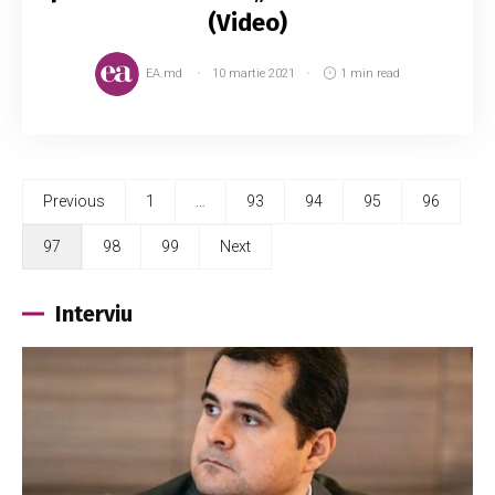
(Video)
EA.md
10 martie 2021
1 min read
Previous
1
…
93
94
95
96
97
98
99
Next
Interviu