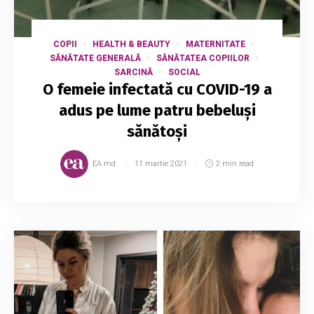
COPII
HEALTH & BEAUTY
MATERNITATE
SĂNĂTATE GENERALĂ
SĂNĂTATEA COPIILOR
SARCINĂ
SOCIAL
O femeie infectată cu COVID-19 a
adus pe lume patru bebeluși
sănătoși
EA.md
11 martie 2021
2 min read