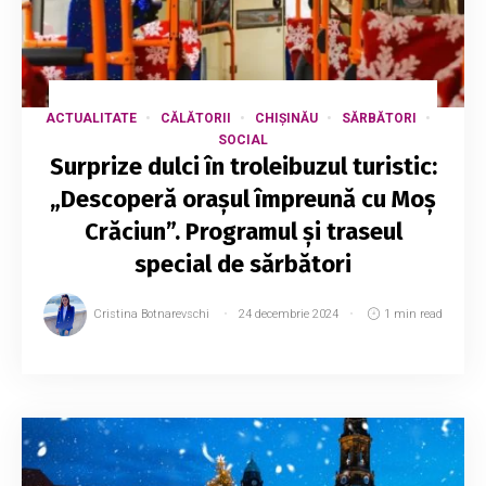
ACTUALITATE
CĂLĂTORII
CHIȘINĂU
SĂRBĂTORI
SOCIAL
Surprize dulci în troleibuzul turistic:
„Descoperă orașul împreună cu Moș
Crăciun”. Programul și traseul
special de sărbători
Cristina Botnarevschi
24 decembrie 2024
1 min read