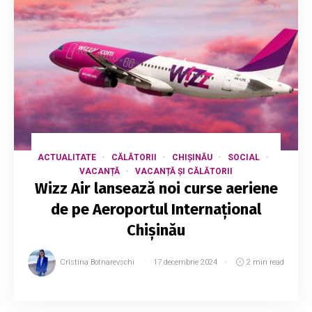
ACTUALITATE
CĂLĂTORII
CHIȘINĂU
SOCIAL
VACANȚĂ
VACANȚĂ ȘI CĂLĂTORII
Wizz Air lansează noi curse aeriene
de pe Aeroportul Internațional
Chișinău
Cristina Botnarevschi
17 decembrie 2024
2 min read