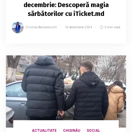
decembrie: Descoperă magia
sărbătorilor cu iTicket.md
Cristina Botnarevschi
19 decembrie 2024
3 min read
ACTUALITATE
CHIȘINĂU
SOCIAL