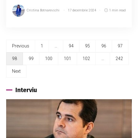
Cristina Botnarevschi
17 decembrie 2024
1 min read
Previous
1
…
94
95
96
97
98
99
100
101
102
…
242
Next
Interviu