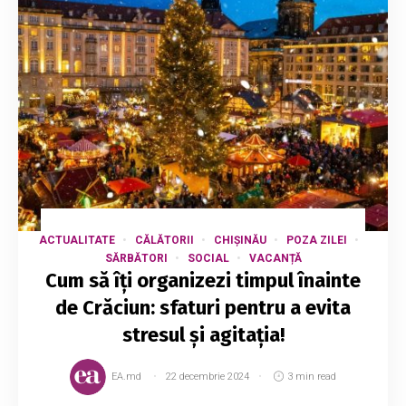
ACTUALITATE
CĂLĂTORII
CHIȘINĂU
POZA ZILEI
SĂRBĂTORI
SOCIAL
VACANȚĂ
Cum să îți organizezi timpul înainte
de Crăciun: sfaturi pentru a evita
stresul și agitația!
EA.md
22 decembrie 2024
3 min read