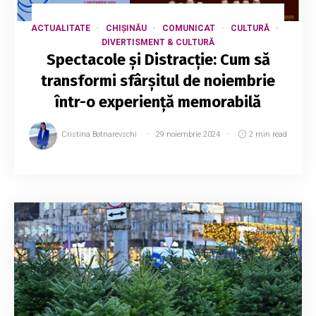
ACTUALITATE
CHIȘINĂU
COMUNICAT
CULTURĂ
DIVERTISMENT & CULTURĂ
Spectacole și Distracție: Cum să
transformi sfârșitul de noiembrie
într-o experiență memorabilă
Cristina Botnarevschi
29 noiembrie 2024
2 min read