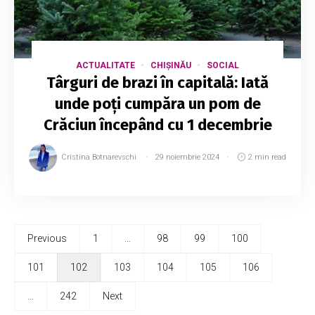
ACTUALITATE
CHIȘINĂU
SOCIAL
Târguri de brazi în capitală: Iată
unde poți cumpăra un pom de
Crăciun începând cu 1 decembrie
Cristina Botnarevschi
29 noiembrie 2024
2 min read
Previous
1
…
98
99
100
101
102
103
104
105
106
…
242
Next