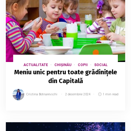
ACTUALITATE
CHIȘINĂU
COPII
SOCIAL
Meniu unic pentru toate grădinițele
din Capitală
Cristina Botnarevschi
2 decembrie 2024
1 min read