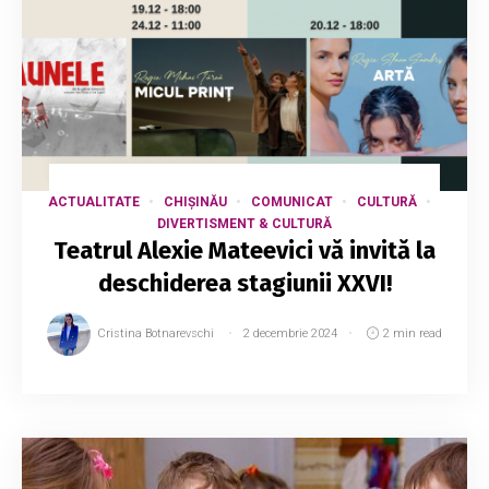
ACTUALITATE
CHIȘINĂU
COMUNICAT
CULTURĂ
DIVERTISMENT & CULTURĂ
Teatrul Alexie Mateevici vă invită la
deschiderea stagiunii XXVI!
Cristina Botnarevschi
2 decembrie 2024
2 min read