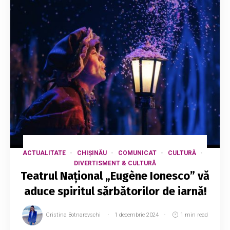
ACTUALITATE
CHIȘINĂU
COMUNICAT
CULTURĂ
DIVERTISMENT & CULTURĂ
Teatrul Național „Eugène Ionesco” vă
aduce spiritul sărbătorilor de iarnă!
Cristina Botnarevschi
1 decembrie 2024
1 min read