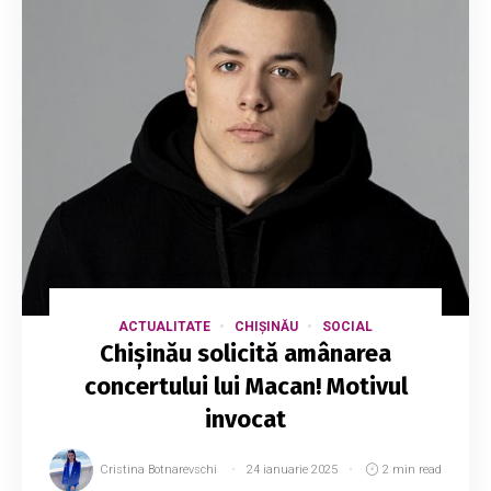
ACTUALITATE
CHIȘINĂU
SOCIAL
Chișinău solicită amânarea
concertului lui Macan! Motivul
invocat
Cristina Botnarevschi
24 ianuarie 2025
2 min read