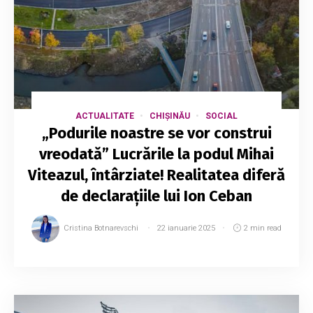
ACTUALITATE
CHIȘINĂU
SOCIAL
„Podurile noastre se vor construi
vreodată” Lucrările la podul Mihai
Viteazul, întârziate! Realitatea diferă
de declarațiile lui Ion Ceban
Cristina Botnarevschi
22 ianuarie 2025
2 min read