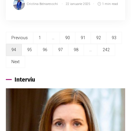
Cristina Botnarevschi
22 ianuarie 2025
1 min read
Previous
1
…
90
91
92
93
94
95
96
97
98
…
242
Next
Interviu