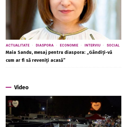
ACTUALITATE
DIASPORA
ECONOMIE
INTERVIU
SOCIAL
Maia Sandu, mesaj pentru diaspora: „Gândiți-vă
cum ar fi să reveniți acasă”
Video