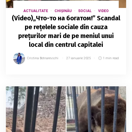
ACTUALITATE
CHIȘINĂU
SOCIAL
VIDEO
(Video)„Что-то на богатом!” Scandal
pe rețelele sociale din cauza
prețurilor mari de pe meniul unui
local din centrul capitalei
Cristina Botnarevschi
27 ianuarie 2025
1 min read