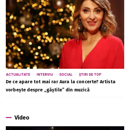
ACTUALITATE
INTERVIU
SOCIAL
ȘTIRI DE TOP
De ce apare tot mai rar Aura la concerte? Artista
vorbește despre „găștile” din muzică
Video