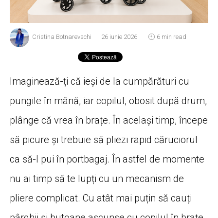
Cristina Botnarevschi
26 iunie 2026
6 min read
Imaginează-ți că ieși de la cumpărături cu
pungile în mână, iar copilul, obosit după drum,
plânge că vrea în brațe. În același timp, începe
să picure și trebuie să pliezi rapid căruciorul
ca să-l pui în portbagaj. În astfel de momente
nu ai timp să te lupți cu un mecanism de
pliere complicat. Cu atât mai puțin să cauți
pârghii și butoane ascunse cu copilul în brațe.