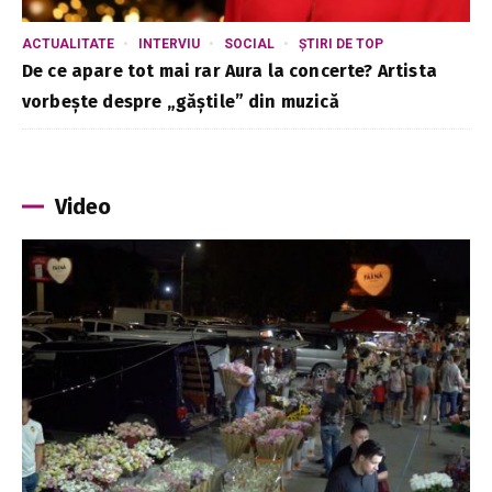
ACTUALITATE
INTERVIU
SOCIAL
ȘTIRI DE TOP
De ce apare tot mai rar Aura la concerte? Artista
vorbește despre „găștile” din muzică
Video