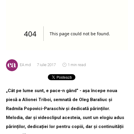
EA.md
7 iulie 2017
1 min read
„Cât pe lume sunt, e pace-n gând” - așa începe noua
piesă a Alionei Triboi, semnată de Oleg Baraliuc și
Radmila Popovici-Paraschiv și dedicată părinților.
Melodia, dar și videoclipul acesteia, sunt un elogiu adus
părinților, dedicației lor pentru copiii, dar și continuității