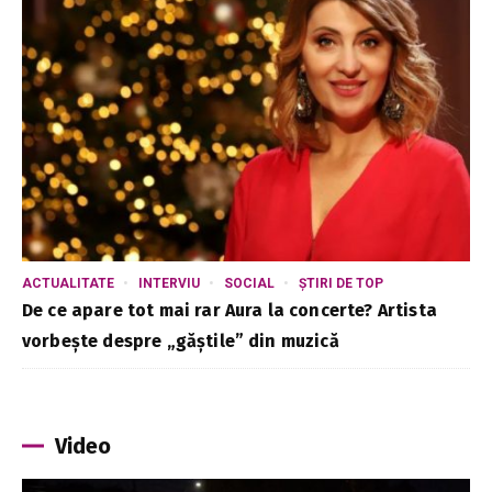
ACTUALITATE
INTERVIU
SOCIAL
ȘTIRI DE TOP
De ce apare tot mai rar Aura la concerte? Artista
vorbește despre „găștile” din muzică
Video