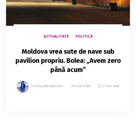
ACTUALITATE
POLITICĂ
Moldova vrea sute de nave sub
pavilion propriu. Bolea: „Avem zero
până acum”
Cristina Botnarevschi
24 iulie 2026
2 min read
Guvernul planifică relansarea registrului naval al
Republicii Moldova și își propune să atragă
nave străine care să navigheze sub pavilion
moldovenesc. Vasile Tofan speră astfel...