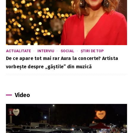
ACTUALITATE
INTERVIU
SOCIAL
ȘTIRI DE TOP
De ce apare tot mai rar Aura la concerte? Artista
vorbește despre „găștile” din muzică
Video