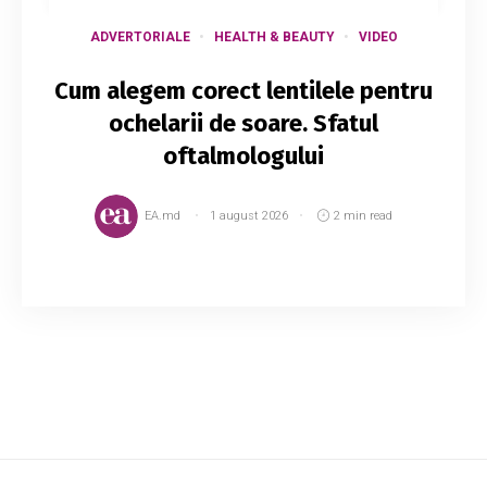
ADVERTORIALE
HEALTH & BEAUTY
VIDEO
Cum alegem corect lentilele pentru
ochelarii de soare. Sfatul
oftalmologului
EA.md
1 august 2026
2 min read
Expunerea la soare, fie că se întâmplă în
sezonul estival, fie că este în perioada rece a
anului, trebuie să fie însoțită de ochelari de
soare cu lentile corespunzătoare, de înaltă...