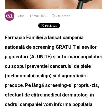
EA.md
17 mai 2022
2 min read
Farmacia Familiei a lansat campania
națională de screening GRATUIT al nevilor
pigmentari (ALUNIȚE) și informării populației
cu scopul prevenției cancerului de piele
(melanomului malign) și diagnosticării
precoce. Pe lângă screening-ul propriu-zis,
efectuat de către medicul dermatolog
,
în
cadrul campaniei vom informa populația