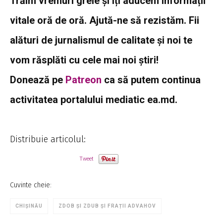
Trăim vremuri grele și îți aducem informații
vitale oră de oră. Ajută-ne să rezistăm. Fii
alături de jurnalismul de calitate și noi te
vom răsplăti cu cele mai noi știri!
Donează pe
Patreon
ca să putem continua
activitatea portalului mediatic ea.md.
Distribuie articolul:
Tweet
Cuvinte cheie:
CHIȘINĂU
ZDOB ȘI ZDUB ȘI FRAȚII ADVAHOV