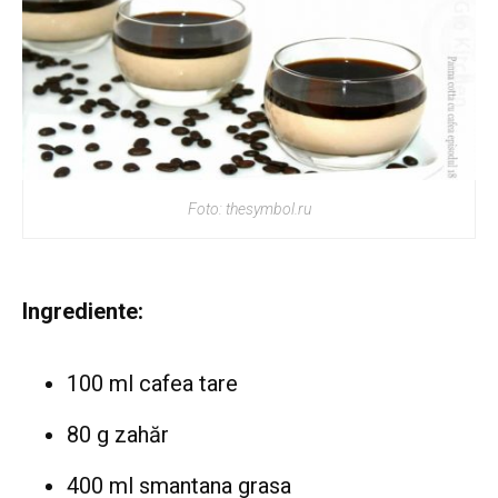
Foto: thesymbol.ru
Ingrediente:
100 ml cafea tare
80 g zahăr
400 ml smantana grasa