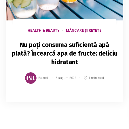
HEALTH & BEAUTY
MÂNCARE ȘI REȚETE
Nu poți consuma suficientă apă
plată? Încearcă apa de fructe: deliciu
hidratant
EA.md
3 august 2026
1 min read
Mulți au obișnuit să numească această apă
drept detoxifiantă, alții o numesc limonadă, însă
aceasta e o apă obișnuită, vitaminoasă. În
realitate, băutura este recomandată pentru ce...