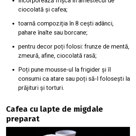
încorporează frișca în amestecul de
ciocolată și cafea;
toarnă compoziția în 8 cești adânci,
pahare înalte sau borcane;
pentru decor poți folosi: frunze de mentă,
zmeură, afine, ciocolată rasă;
Poți pune mousse-ul la frigider și îl
consumi ca atare sau poți să-l folosești la
prăjituri și torturi.
Cafea cu lapte de migdale
preparat