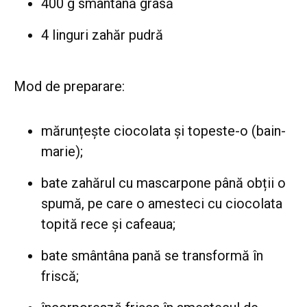
400 g smântână grasă
4 linguri zahăr pudră
Mod de preparare:
mărunțește ciocolata și topeste-o (bain-
marie);
bate zahărul cu mascarpone până obții o
spumă, pe care o amesteci cu ciocolata
topită rece și cafeaua;
bate smântâna pană se transformă în
friscă;