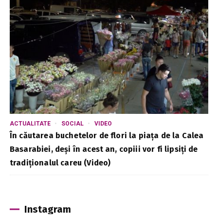
ACTUALITATE
SOCIAL
VIDEO
În căutarea buchetelor de flori la piața de la Calea
Basarabiei, deși în acest an, copiii vor fi lipsiți de
tradiționalul careu (Video)
Instagram