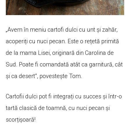
„Avem
în
meniu cartofi dulci cu unt
și
zahăr
,
acoperiți
cu nuci pecan. Este o
rețetă
primită
de
la
mama
Lisei,
originară
din Carolina de
Sud. Poate fi
comandată
atât
ca
garnitură
,
cât
și
ca
desert
”,
povestește
Tom.
Cartofii dulci pot fi
integrați
cu succes
și
într
-o
tartă
clasică
de
toamnă
, cu nuci pecan
și
scorțișoară
!