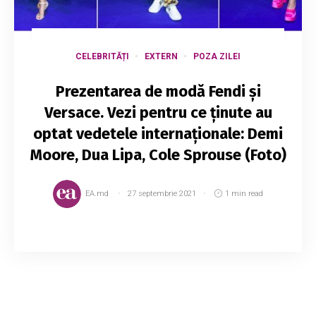
CELEBRITĂȚI
EXTERN
POZA ZILEI
Prezentarea de modă Fendi și
Versace. Vezi pentru ce ținute au
optat vedetele internaționale: Demi
Moore, Dua Lipa, Cole Sprouse (Foto)
EA.md
27 septembrie 2021
1 min read
Cu câteva zile în urmă, Fendi și Versace și-au
făcut prezentarea noilor colecții. Directorii
creativi ai caselor de modă au decis să nu facă
un spectacol tradițional și au împărțit...