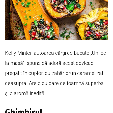
Kelly Minter, autoarea
cărții
de bucate „Un loc
la
masă
”, spune
că
adoră
acest dovleac
pregătit
în
cuptor, cu
zahăr
brun caramelizat
deasupra. Are o culoare de
toamnă
superbă
și
o
aromă
inedită
!
Ghimbirul