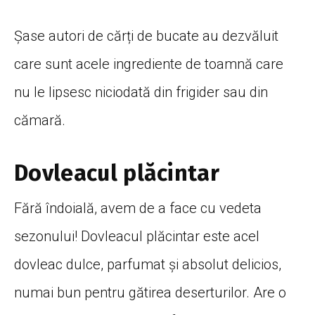
Șase
autori de
cărți
de bucate au
dezvăluit
care
sunt
acele
ingrediente
de
toamnă
care
nu le lipsesc
niciodată
din frigider
sau
din
cămară
.
Dovleacul plăcintar
Fără
îndoială
, avem de a face cu
vedeta
sezonului! Dovleacul
plăcintar
este acel
dovleac dulce, parfumat
și
absolut delicios,
numai bun pentru
gătirea
deserturilor
. Are o