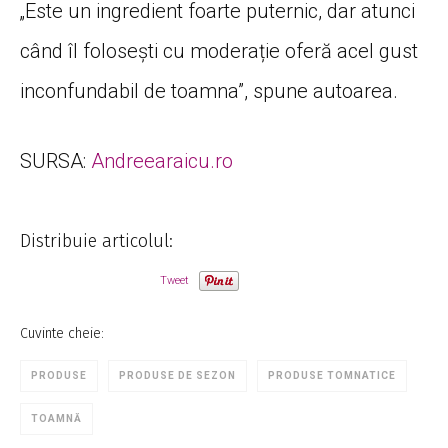
„Este un ingredient foarte puternic, dar atunci
când
îl
folosești
cu
moderație
oferă
acel gust
inconfundabil de
toamna
”, spune autoarea.
SURSA:
Andreearaicu.ro
Distribuie articolul:
Tweet
Cuvinte cheie:
PRODUSE
PRODUSE DE SEZON
PRODUSE TOMNATICE
TOAMNĂ