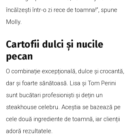
încălzești
într
-o zi rece de
toamna
!”, spune
Molly.
Cartofii dulci și nucile
pecan
O
combinație
excepțională
, dulce
și
crocantă
,
dar
și
foarte
sănătoasă
.
Lisa
și
Tom Perini
sunt
bucătari
profesioniști
și
dețin
un
steakhouse celebru.
Aceștia
se
bazează
pe
cele
două
ingrediente
de
toamnă
, iar
clienții
adoră
rezultatele.