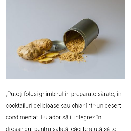
„
Puteți
folosi ghimbirul
în
preparate
sărate
,
în
cocktailuri delicioase
sau
chiar
într
-un
desert
condimentat. Eu ador
să
îl
integrez
în
dressingul pentru
salată
,
căci
te
ajută
să
te