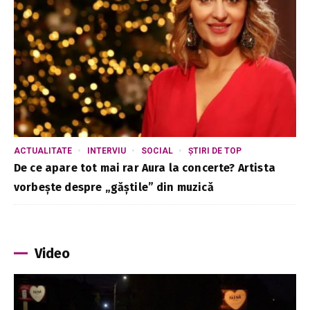
ACTUALITATE
INTERVIU
SOCIAL
ȘTIRI DE TOP
De ce apare tot mai rar Aura la concerte? Artista
vorbește despre „găștile” din muzică
Video