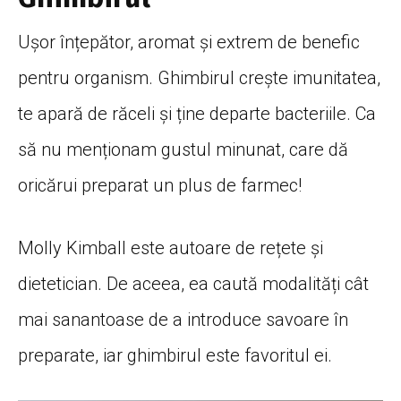
Ușor
înțepător
, aromat
și
extrem de benefic
pentru organism. Ghimbirul
crește
imunitatea,
te
apară
de
răceli
și
ține
departe bacteriile.
Ca
să
nu
menționam
gustul minunat, care
dă
oricărui
preparat un
plus
de farmec!
Molly Kimball este autoare de
rețete
și
dietetician. De aceea, ea
caută
modalități
cât
mai
sanantoase de a
introduce
savoare
în
preparate, iar ghimbirul este favoritul ei.