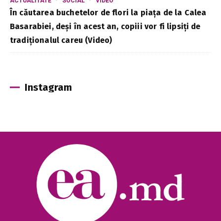
ACTUALITATE
SOCIAL
VIDEO
În căutarea buchetelor de flori la piața de la Calea
Basarabiei, deși în acest an, copiii vor fi lipsiți de
tradiționalul careu (Video)
Instagram