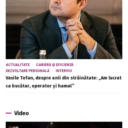
ACTUALITATE
CARIERĂ ȘI EFICIENȚĂ
DEZVOLTARE PERSONALĂ
INTERVIU
Vasile Tofan, despre anii din străinătate: „Am lucrat
ca bucătar, operator și hamal”
Video