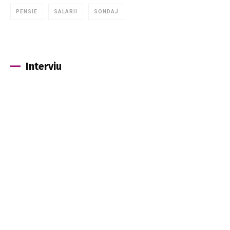
PENSIE
SALARII
SONDAJ
Interviu