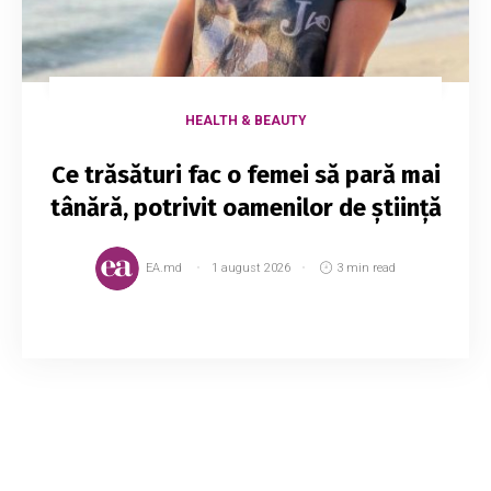
HEALTH & BEAUTY
Ce trăsături fac o femei să pară mai
tânără, potrivit oamenilor de știință
EA.md
1 august 2026
3 min read
Este clar că ne aflăm într-o perioadă când
oamenii își doresc mai mult ca niciodată să fie
veșnic tineri și sunt gata să facă orice pentru
asta. De vină sunt standardele de frumuse...