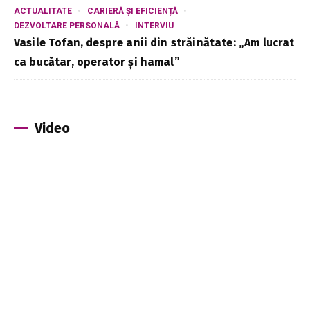
ACTUALITATE
CARIERĂ ȘI EFICIENȚĂ
DEZVOLTARE PERSONALĂ
INTERVIU
Vasile Tofan, despre anii din străinătate: „Am lucrat
ca bucătar, operator și hamal”
Video