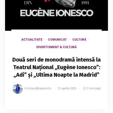
ACTUALITATE
COMUNICAT
CULTURĂ
DIVERTISMENT & CULTURĂ
Două seri de monodramă intensă la
Teatrul Național „Eugène Ionesco”:
„Adi” și „Ultima Noapte la Madrid”
Cristina Botnarevschi
21 aprilie 2026
2 min read
Teatrul Național „Eugène Ionesco” invită
publicul la două seri consecutive de teatru