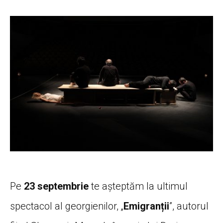
Pe
23 septembrie
te așteptăm la ultimul
spectacol al georgienilor, „
Emigranții
”, autorul