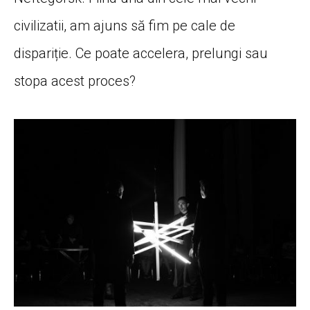
civilizatii, am ajuns să fim pe cale de
dispariție. Ce poate accelera, prelungi sau
stopa acest proces?