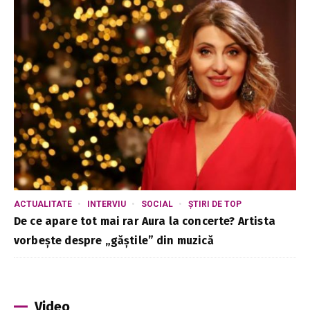
ACTUALITATE
INTERVIU
SOCIAL
ȘTIRI DE TOP
De ce apare tot mai rar Aura la concerte? Artista
vorbește despre „găștile” din muzică
Video