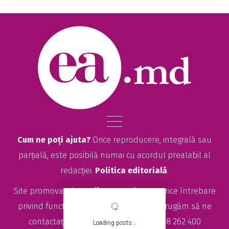
puternic și confesiv, în cadrul a două
monodrame care explorează destine marcante
și emoții...
Cum ne poți ajuta?
Orice reproducere, integrală sau
parțială, este posibilă numai cu acordul prealabil al
redacției.
Politica editorială
.
Site promovat de
seolitte.com
. Pentru orice întrebare
privind funcționarea site-ului EA.md, vă rugăm să ne
contactați la
sales@ea.md
sau +373 78 262 400
Loading posts...