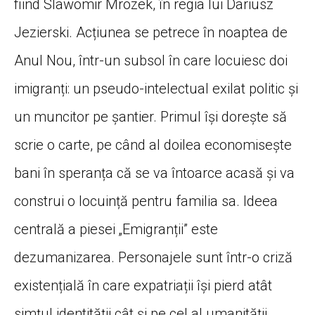
fiind Slawomir Mrozek, în regia lui Dariusz
Jezierski. Acțiunea se petrece în noaptea de
Anul Nou, într-un subsol în care locuiesc doi
imigranți: un pseudo-intelectual exilat politic și
un muncitor pe șantier. Primul își dorește să
scrie o carte, pe când al doilea economisește
bani în speranța că se va întoarce acasă și va
construi o locuință pentru familia sa. Ideea
centrală a piesei „Emigranții” este
dezumanizarea. Personajele sunt într-o criză
existențială în care expatriații își pierd atât
simțul identității cât și pe cel al umanității.