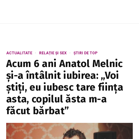
ACTUALITATE
RELAȚIE ȘI SEX
ȘTIRI DE TOP
Acum 6 ani Anatol Melnic
și-a întâlnit iubirea: „Voi
știți, eu iubesc tare ființa
asta, copilul ăsta m-a
făcut bărbat”