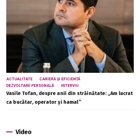
ACTUALITATE
CARIERĂ ȘI EFICIENȚĂ
DEZVOLTARE PERSONALĂ
INTERVIU
Vasile Tofan, despre anii din străinătate: „Am lucrat
ca bucătar, operator și hamal”
Video