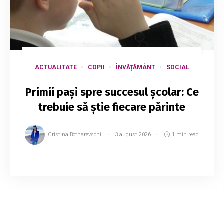
ACTUALITATE
COPII
ÎNVĂȚĂMÂNT
SOCIAL
Primii pași spre succesul școlar: Ce
trebuie să știe fiecare părinte
Cristina Botnarevschi
3 august 2026
1 min read
Adaptarea la școală începe cu mult înainte de
primul sunet al clopoțelului, iar implicarea
părinților și a profesorilor joacă un rol decisiv în
transformarea începutului de an școl...