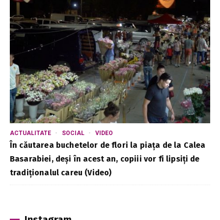
ACTUALITATE
SOCIAL
VIDEO
În căutarea buchetelor de flori la piața de la Calea
Basarabiei, deși în acest an, copiii vor fi lipsiți de
tradiționalul careu (Video)
Instagram