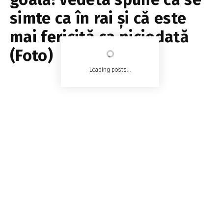
simte ca în rai și că este
mai fericită ca niciodată
(Foto)
Loading posts...
EA.md
1 octombrie 2021
1 min read