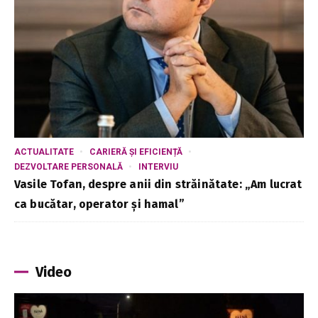
ACTUALITATE
CARIERĂ ȘI EFICIENȚĂ
DEZVOLTARE PERSONALĂ
INTERVIU
Vasile Tofan, despre anii din străinătate: „Am lucrat
ca bucătar, operator și hamal”
Video