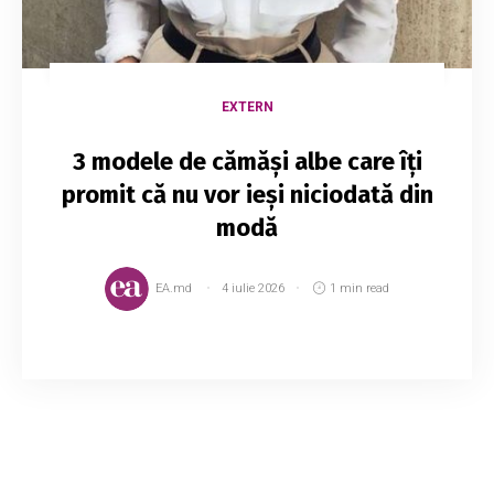
EXTERN
3 modele de cămăși albe care îți
promit că nu vor ieși niciodată din
modă
EA.md
4 iulie 2026
1 min read
O cămașă albă mereu va fi la modă, motiv
pentru care continuă să fie un element
indispensabil din garderoba oricărei femei. Fie
că optezi pentru o ținută casual sau una
business, s...