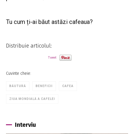
Tu cum ți-ai băut astăzi cafeaua?
Distribuie articolul:
Tweet
Cuvinte cheie:
BĂUTURĂ
BENEFICII
CAFEA
ZIUA MONDIALĂ A CAFELEI
Interviu