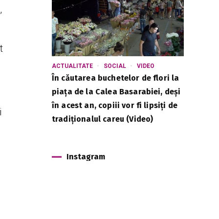
,
t
ACTUALITATE
SOCIAL
VIDEO
În căutarea buchetelor de flori la
piața de la Calea Basarabiei, deși
în acest an, copiii vor fi lipsiți de
i
tradiționalul careu (Video)
Instagram