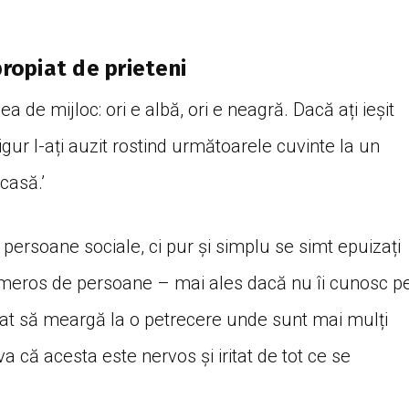
propiat de prieteni
a de mijloc: ori e albă, ori e neagră. Dacă ați ieșit
gur l-ați auzit rostind următoarele cuvinte la un
casă.’
persoane sociale, ci pur și simplu se simt epuizați
umeros de persoane – mai ales dacă nu îi cunosc p
gat să meargă la o petrecere unde sunt mai mulți
 că acesta este nervos și iritat de tot ce se