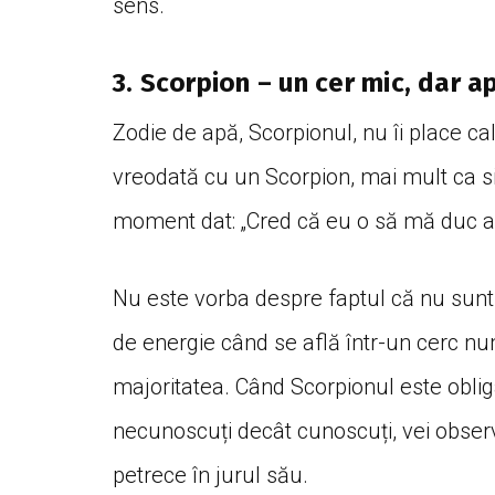
sens.
3. Scorpion – un cer mic, dar a
Zodie de apă, Scorpionul, nu îi place cale
vreodată cu un Scorpion, mai mult ca si
moment dat: „Cred că eu o să mă duc a
Nu este vorba despre faptul că nu sunt 
de energie când se află într-un cerc n
majoritatea. Când Scorpionul este obli
necunoscuți decât cunoscuți, vei observa
petrece în jurul său.