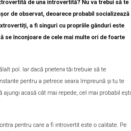
rovertită de una introvertită? Nu va trebui să te
ușor de observat, deoarece probabil socializează
trovertiți, a fi singuri cu propriile gânduri este
să se înconjoare de cele mai multe ori de foarte
ălalt pol. Iar dacă prietenii tăi trebuie să te
stante pentru a petrece seara împreună și tu te
ă ajungi acasă cât mai repede, cel mai probabil ești
tra pentru care a fi introvertit este o calitate. Pe