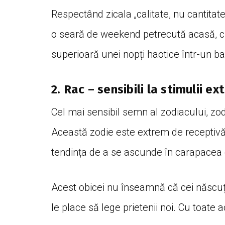
Respectând zicala „calitate, nu cantita
o seară de weekend petrecută acasă, cu c
superioară unei nopți haotice într-un ba
2. Rac – sensibili la stimulii ex
Cel mai sensibil semn al zodiacului, zo
Această zodie este extrem de receptivă l
tendința de a se ascunde în carapacea 
Acest obicei nu înseamnă că cei născuț
le place să lege prietenii noi. Cu toate 