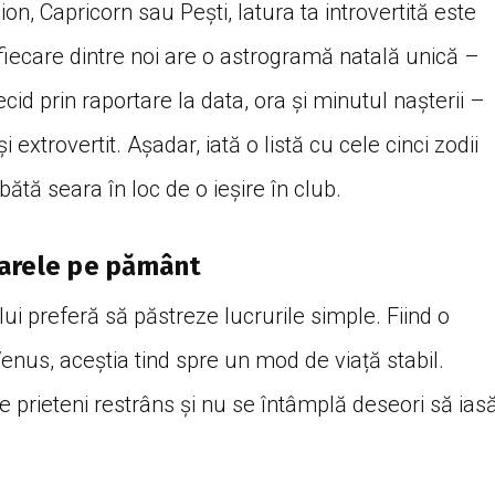
on, Capricorn sau Pești, latura ta introvertită este
 fiecare dintre noi are o astrogramă natală unică –
ecid prin raportare la data, ora și minutul nașterii –
și extrovertit. Așadar, iată o listă cu cele cinci zodii
ătă seara în loc de o ieșire în club.
ioarele pe pământ
lui preferă să păstreze lucrurile simple. Fiind o
nus, aceștia tind spre un mod de viață stabil.
e prieteni restrâns și nu se întâmplă deseori să ias