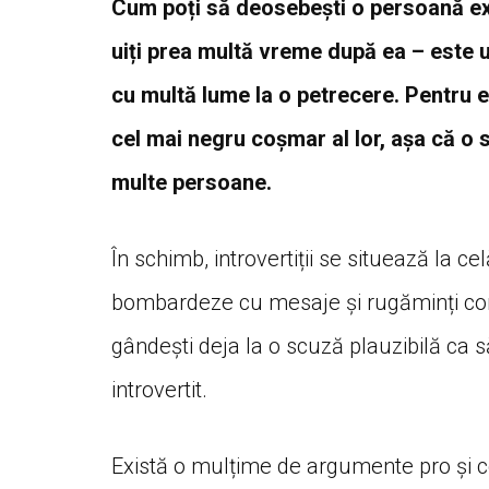
Cum poți să deosebești o persoană ext
uiți prea multă vreme după ea – este 
cu multă lume la o petrecere. Pentru ex
cel mai negru coșmar al lor, așa că o 
multe persoane.
În schimb, introvertiții se situează la cel
bombardeze cu mesaje și rugăminți con
gândești deja la o scuză plauzibilă ca s
introvertit.
Există o mulțime de argumente pro și con