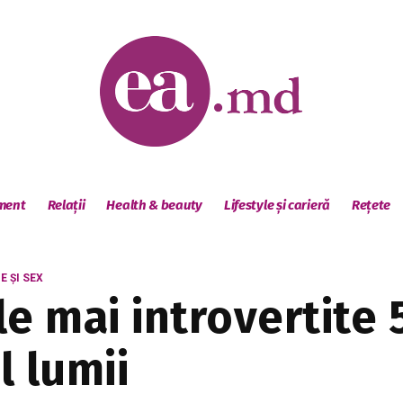
sment
Relații
Health & beauty
Lifestyle și carieră
Rețete
E ȘI SEX
e mai introvertite 5
l lumii