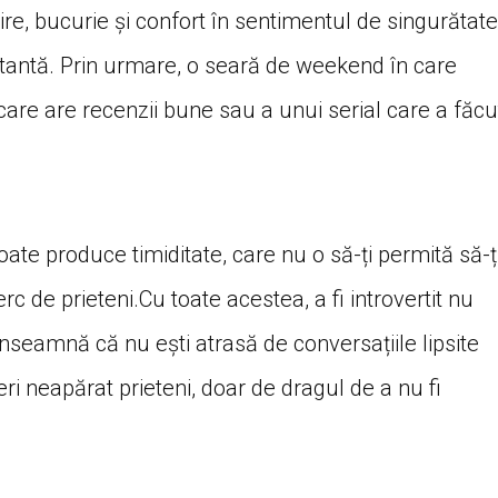
cire, bucurie și confort în sentimentul de singurătate
tantă. Prin urmare, o seară de weekend în care
care are recenzii bune sau a unui serial care a făcu
poate produce timiditate, care nu o să-ți permită să-ț
c de prieteni.Cu toate acestea, a fi introvertit nu
 înseamnă că nu ești atrasă de conversațiile lipsite
i neapărat prieteni, doar de dragul de a nu fi