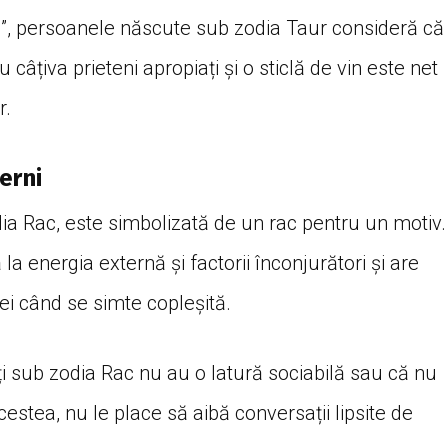
te”, persoanele născute sub zodia Taur consideră că
âțiva prieteni apropiați și o sticlă de vin este net
r.
terni
dia Rac, este simbolizată de un rac pentru un motiv.
a energia externă și factorii înconjurători și are
ei când se simte copleșită.
i sub zodia Rac nu au o latură sociabilă sau că nu
acestea, nu le place să aibă conversații lipsite de