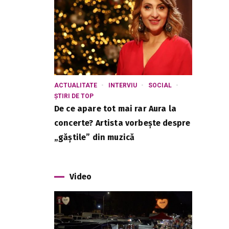
ACTUALITATE
INTERVIU
SOCIAL
ȘTIRI DE TOP
De ce apare tot mai rar Aura la
concerte? Artista vorbește despre
„găștile” din muzică
Video