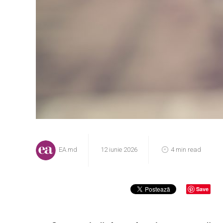
EA.md
12 iunie 2026
4 min read
Save