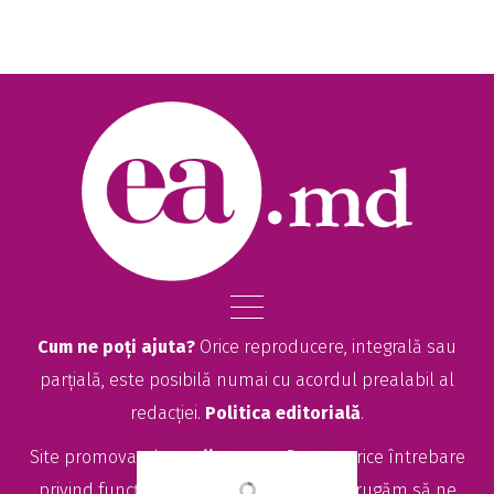
Cum ne poți ajuta?
Orice reproducere, integrală sau
parțială, este posibilă numai cu acordul prealabil al
redacției.
Politica editorială
.
Site promovat de
seolitte.com
. Pentru orice întrebare
privind funcționarea site-ului EA.md, vă rugăm să ne