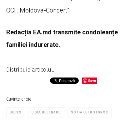
OCI ,,Moldova-Concert”.
Redacția EA.md transmite condoleanțe
familiei îndurerate.
Distribuie articolul:
Save
Cuvinte cheie:
DECES
LIDIA BEJENARU
SOTIA LUI BOTGROS