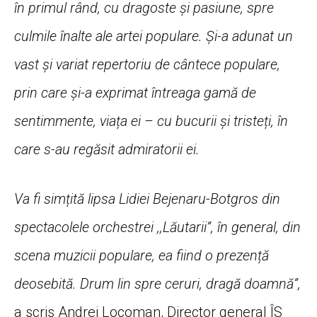
în primul rând, cu dragoste și pasiune, spre
culmile înalte ale artei populare. Și-a adunat un
vast și variat repertoriu de cântece populare,
prin care și-a exprimat întreaga gamă de
sentimmente, viața ei – cu bucurii și tristeți, în
care s-au regăsit admiratorii ei.
Va fi simțită lipsa Lidiei Bejenaru-Botgros din
spectacolele orchestrei ,,Lăutarii”, în general, din
scena muzicii populare, ea fiind o prezență
deosebită. Drum lin spre ceruri, dragă doamnă”,
a scris Andrei Locoman, Director general ÎS