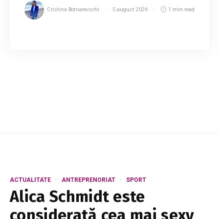
Cristina Botnarevschi
5 august 2026
1 min read
Un șofer de camion, în vârstă de 58 de ani, a
murit după ce i s-a făcut rău în timpul
programului de muncă, la un complex
petrochimic din Italia. Din informațiile
disponibile, tra...
ACTUALITATE
ANTREPRENORIAT
SPORT
Alica Schmidt este
considerată cea mai sexy