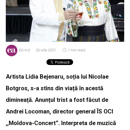
EA.md
26 iulie 2021
1 min read
Artista Lidia Bejenaru, soția lui Nicolae
Botgros, s-a stins din viață în acestă
dimineață. Anunțul trist a fost făcut de
Andrei Locoman, d
irector general ÎS OCI
,,Moldova-Concert”. Interpreta de muzică