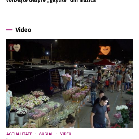
vorbește despre „găștile” din muzică
Video
ACTUALITATE
SOCIAL
VIDEO