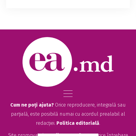
poate își dorește, dar, din păcate, întâmpină
probleme medicale sau poate că a decis că nu
vrea să fie mamă. Indiferent de motive, este ...
Cum ne poți ajuta?
Orice reproducere, integrală sau
parțială, este posibilă numai cu acordul prealabil al
redacției.
Politica editorială
.
Site promovat de
seolitte.com
. Pentru orice întrebare