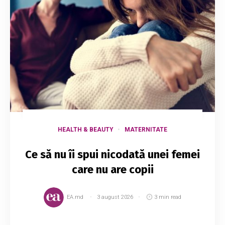
HEALTH & BEAUTY
MATERNITATE
Ce să nu îi spui nicodată unei femei
care nu are copii
EA.md
3 august 2026
3 min read
O femeie nu are copii din mai multe motive: