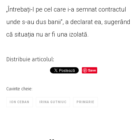
„Întrebați-l pe cel care i-a semnat contractul
unde s-au dus banii”, a declarat ea, sugerând
că situația nu ar fi una izolată.
Distribuie articolul:
Save
Cuvinte cheie:
ION CEBAN
IRINA GUTNIUC
PRIMĂRIE