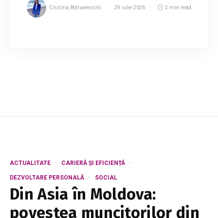
Cristina Botnarevschi
29 iulie 2026
2 min read
Primarul general al municipiului Chișinău, Ion
Ceban, riscă să fie privat de dreptul de a ocupa
funcția de edil pentru o perioadă de un an.
Potrivit unei investigații publicate de ...
ACTUALITATE
CARIERĂ ȘI EFICIENȚĂ
DEZVOLTARE PERSONALĂ
SOCIAL
Din Asia în Moldova:
povestea muncitorilor din