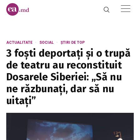
ACTUALITATE
SOCIAL
ȘTIRI DE TOP
3 foști deportați și o trupă
de teatru au reconstituit
Dosarele Siberiei: „Să nu
ne răzbunați, dar să nu
uitați”