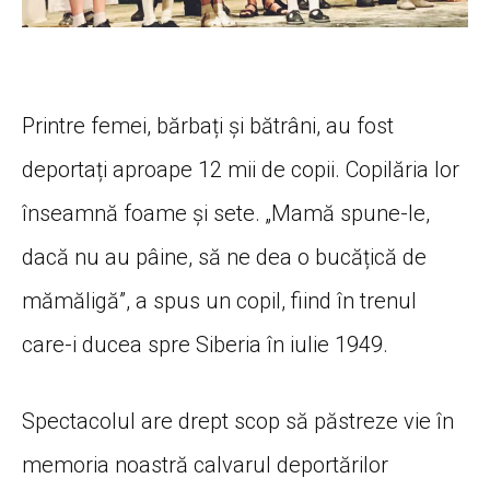
Printre femei, bărbați și bătrâni, au fost
deportați aproape 12 mii de copii. Copilăria lor
înseamnă foame și sete. „Mamă spune-le,
dacă nu au pâine, să ne dea o bucățică de
mămăligă”, a spus un copil, fiind în trenul
care-i ducea spre Siberia în iulie 1949.
Spectacolul are drept scop să păstreze vie în
memoria noastră calvarul deportărilor