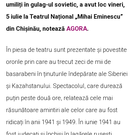
umiliți în gulag-ul sovietic, a avut loc vineri,
5 iulie la Teatrul Național „Mihai Eminescu”
din Chișinău, notează
AGORA
.
În piesa de teatru sunt prezentate și povestite
ororile prin care au trecut zeci de mii de
basarabeni în ținuturile îndepărate ale Siberiei
și Kazahstanului. Spectacolul, care durează
puțin peste două ore, relatează cele mai
răsunătoare amintiri ale celor care au fost
ridicați în anii 1941 și 1949. În iunie 1941 au
fost judecați și închiși în lagărele rusești