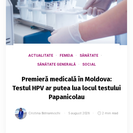
ACTUALITATE
FEMEIA
SĂNĂTATE
SĂNĂTATE GENERALĂ
SOCIAL
Premieră medicală în Moldova:
Testul HPV ar putea lua locul testului
Papanicolau
Cristina Botnarevschi
5 august 2026
2 min read
Republica Moldova se apropie de standardele