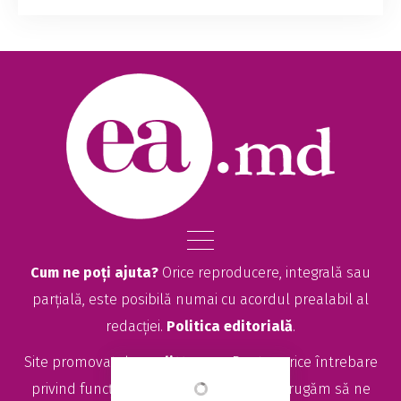
internaționale în prevenirea cancerului de col
uterin. În premieră, testul pentru depistarea
virusului Papiloma Uman, cunoscut drept HPV...
Cum ne poți ajuta?
Orice reproducere, integrală sau
parțială, este posibilă numai cu acordul prealabil al
redacției.
Politica editorială
.
Site promovat de
seolitte.com
. Pentru orice întrebare
privind funcționarea site-ului EA.md, vă rugăm să ne