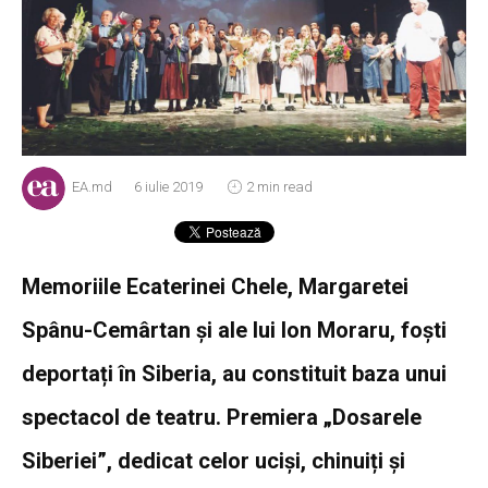
EA.md
6 iulie 2019
2 min read
Memoriile Ecaterinei Chele, Margaretei
Spânu-Cemârtan și ale lui Ion Moraru, foști
deportați în Siberia, au constituit baza unui
spectacol de teatru. Premiera „Dosarele
Siberiei”, dedicat celor uciși, chinuiți și