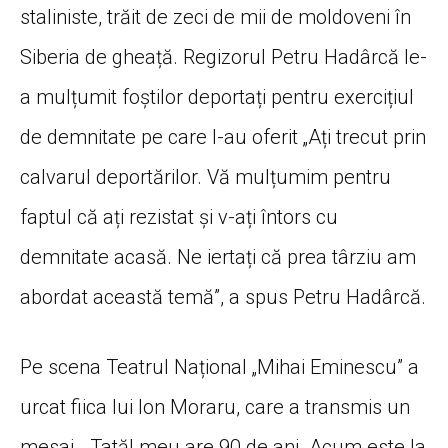
staliniste, trăit de zeci de mii de moldoveni în
Siberia de gheață. Regizorul Petru Hadârcă le-
a mulțumit foștilor deportați pentru exercițiul
de demnitate pe care l-au oferit „Ați trecut prin
calvarul deportărilor. Vă mulțumim pentru
faptul că ați rezistat și v-ați întors cu
demnitate acasă. Ne iertați că prea târziu am
abordat această temă”, a spus Petru Hadârcă.
Pe scena Teatrul Național „Mihai Eminescu” a
urcat fiica lui Ion Moraru, care a transmis un
mesaj. „Tatăl meu are 90 de ani. Acum este la