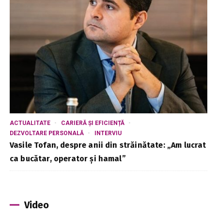
ACTUALITATE
CARIERĂ ȘI EFICIENȚĂ
DEZVOLTARE PERSONALĂ
INTERVIU
Vasile Tofan, despre anii din străinătate: „Am lucrat
ca bucătar, operator și hamal”
Video