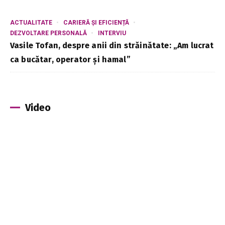
ACTUALITATE
CARIERĂ ȘI EFICIENȚĂ
DEZVOLTARE PERSONALĂ
INTERVIU
Vasile Tofan, despre anii din străinătate: „Am lucrat
ca bucătar, operator și hamal”
Video