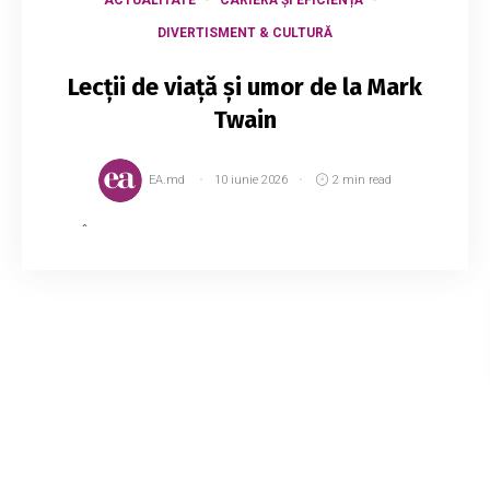
DIVERTISMENT & CULTURĂ
Lecții de viață și umor de la Mark
Twain
EA.md
10 iunie 2026
2 min read
1.„În viață nu ai nevoie decât de ignoranța și
încredere; după asta, succesul este garantat.” 2.
„Nu te comportă că și cum lumea îți este
datoare cu ceva; totul a fost acolo dinai...