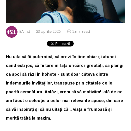
EA.md
23 aprilie 2026
2 min read
Nu uita să fii puternică, să crezi în tine chiar și atunci
când ești jos, să fii tare în fața oricăror greutăți, să plângi
ca apoi să râzi în hohote - sunt doar câteva dintre
îndemnurile învățaților, transpuse prin citatele ce le
poartă semnătura. Astăzi, vrem să vă motivăm! Iată de ce
am făcut o selecție a celor mai relevante spuse, din care
să vă inspirați și să nu uitați că… viața e frumoasă și
merită trăită la maxim.