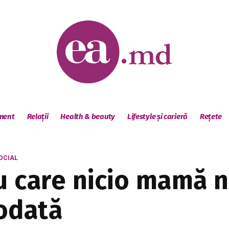
sment
Relații
Health & beauty
Lifestyle și carieră
Rețete
OCIAL
u care nicio mamă n
odată