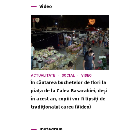
Video
ACTUALITATE
SOCIAL
VIDEO
În căutarea buchetelor de flori la
piața de la Calea Basarabiei, deși
în acest an, copiii vor fi lipsiți de
tradiționalul careu (Video)
Instagram