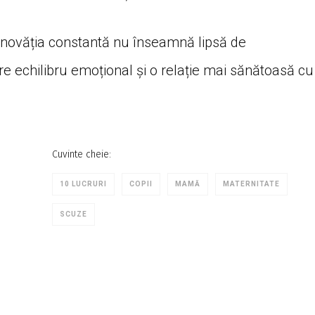
vinovăția constantă nu înseamnă lipsă de
re echilibru emoțional și o relație mai sănătoasă cu
Cuvinte cheie:
10 LUCRURI
COPII
MAMĂ
MATERNITATE
SCUZE