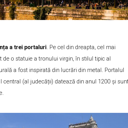
ța a trei portaluri
. Pe cel din dreapta, cel mai
e o statuie a tronului virgin, în stilul tipic al
rală a fost inspirată din lucrări din metal. Portalul
ul central (al judecății) datează din anul 1200 și sun
e.