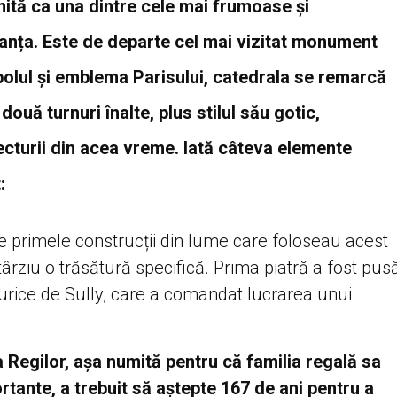
ită ca una dintre cele mai frumoase și
ranța. Este de departe cel mai vizitat monument
bolul și emblema Parisului, catedrala se remarcă
ouă turnuri înalte, plus stilul său gotic,
tecturii din acea vreme. Iată câteva elemente
:
re primele construcții din lume care foloseau acest
târziu o trăsătură specifică. Prima piatră a fost pus
urice de Sully, care a comandat lucrarea unui
 Regilor, așa numită pentru că familia regală sa
rtante, a trebuit să aștepte 167 de ani pentru a