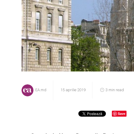
EA.md
15 aprilie 2019
3 min read
Save