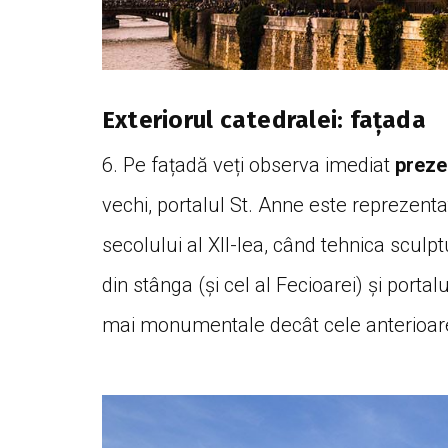
Exteriorul catedralei: fațada
6. Pe fațadă veți observa imediat
prezen
vechi, portalul St. Anne este reprezentat d
secolului al XII-lea, când tehnica sculptu
din stânga (și cel al Fecioarei) și portal
mai monumentale decât cele anterioar