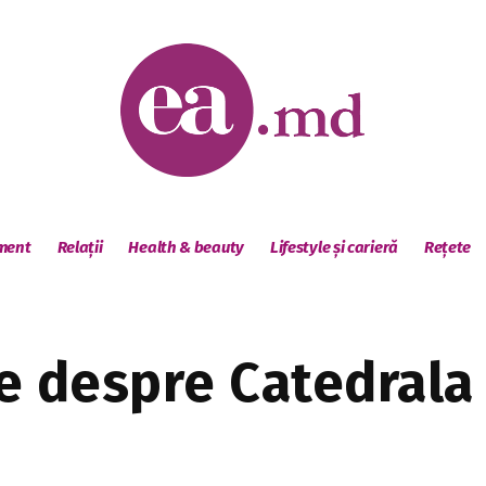
sment
Relații
Health & beauty
Lifestyle și carieră
Rețete
ite despre Catedral