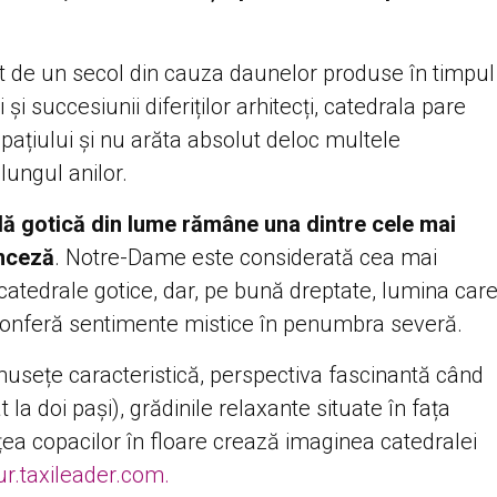
lt de un secol din cauza daunelor produse în timpul
 și succesiunii diferiților arhitecți, catedrala pare
 spațiului și nu arăta absolut deloc multele
lungul anilor.
ă gotică din lume rămâne una dintre cele mai
anceză
. Notre-Dame este considerată cea mai
catedrale gotice, dar, pe bună dreptate, lumina car
e conferă sentimente mistice în penumbra severă.
umusețe caracteristică, perspectiva fascinantă când
 la doi pași), grădinile relaxante situate în fața
ea copacilor în floare crează imaginea catedralei
r.taxileader.com.