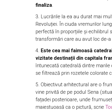
finaliza
.
Lucrările la ea au durat mai mu
Revoluției. În ciuda vremurilor lungi
perfectă în proporțiile și echilibrul
transformări care au avut loc de-a 
Este cea mai faimoasă catedral
vizitate destinații din capitala fr
întunecată catedrală dintre marile 
se filtrează prin rozetele colorat
Obiectivut arhitectural are o fr
vine privită de pe podul Sena (situat
fațadei posterioare, unde frumuseț
maiestuoasă ca o pictură, scrie
Tou