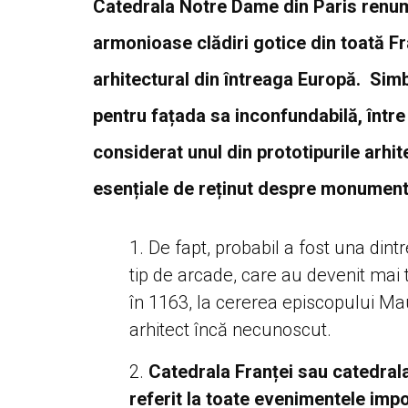
Catedrala Notre Dame din Paris renum
armonioase clădiri gotice din toată F
arhitectural din întreaga Europă. Sim
pentru fațada sa inconfundabilă, între d
considerat unul din prototipurile arhi
esențiale de reținut despre monument
De fapt, probabil a fost una dint
tip de arcade, care au devenit mai 
în 1163, la cererea episcopului Ma
arhitect încă necunoscut.
Catedrala Franței sau catedrala
referit la toate evenimentele impo