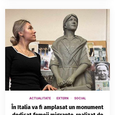
ACTUALITATE
EXTERN
SOCIAL
În Italia va fi amplasat un monument
dedicat femeii migrante, realizat de