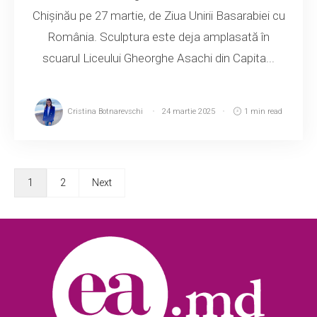
Chișinău pe 27 martie, de Ziua Unirii Basarabiei cu
România. Sculptura este deja amplasată în
scuarul Liceului Gheorghe Asachi din Capita...
Cristina Botnarevschi
24 martie 2025
1 min read
1
2
Next