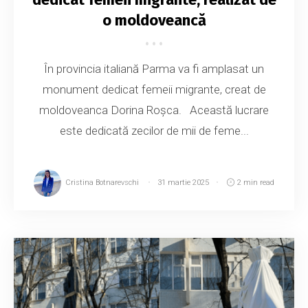
o moldoveancă
În provincia italiană Parma va fi amplasat un
monument dedicat femeii migrante, creat de
moldoveanca Dorina Roșca. Această lucrare
este dedicată zecilor de mii de feme...
Cristina Botnarevschi
31 martie 2025
2 min read