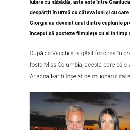
Iubire cu năbădăi, asta este între Gianluca
despărțit în urmă cu câteva luni și cu care 
Giorgia au devenit unul dintre cuplurile p
început să posteze filmulețe cu ei în timp 
După ce Vacchi și-a găsit fericirea în 
fosta Miss Columbia, acesta pare că s-a 
Ariadna l-ar fi înșelat pe milionarul it