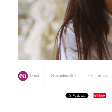
EA.md
26 octombrie 2017
1 min read
Save