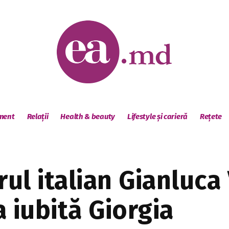
sment
Relații
Health & beauty
Lifestyle și carieră
Rețete
rul italian Gianluca
 iubită Giorgia