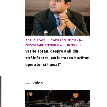
ACTUALITATE
CARIERĂ ȘI EFICIENȚĂ
DEZVOLTARE PERSONALĂ
INTERVIU
Vasile Tofan, despre anii din
străinătate: „Am lucrat ca bucătar,
operator și hamal”
Video