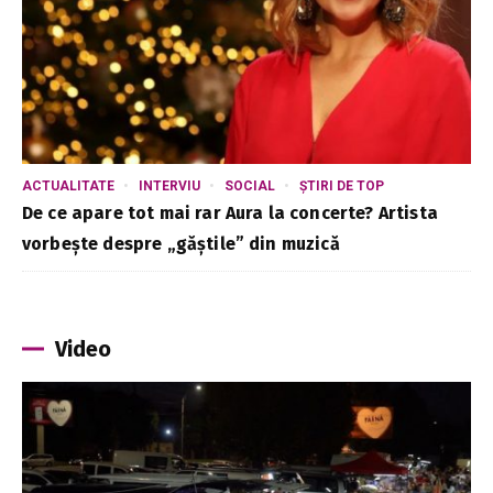
ACTUALITATE
INTERVIU
SOCIAL
ȘTIRI DE TOP
De ce apare tot mai rar Aura la concerte? Artista
vorbește despre „găștile” din muzică
Video