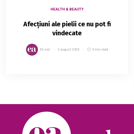
HEALTH & BEAUTY
Afecțiuni ale pielii ce nu pot fi
vindecate
EA.md
2 august 2026
3 min read
Multe condiții ale pielii pot fi vindecate cu tot
felul de produse și un stil de viață sănătos
(acneea) dar există și câteva tratamente pe
care oamenii de știință nu le-au putut de...