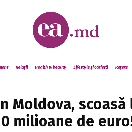
sment
Relații
Health & beauty
Lifestyle și carieră
Rețete
in Moldova, scoasă 
0 milioane de euro