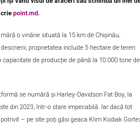
ții își vând visul de afaceri sau schimbă un inel d
scrie
point.md.
mără o vinărie situată la 15 km de Chișinău,
 descrierii, proprietatea include 5 hectare de teren
cu o capacitate de producție de până la 10.000 tone de
atformă se numără și Harley-Davidson Fat Boy, la
te din 2023, într-o stare impecabilă. Iar dacă tot
potrivit – pe site poți găsi geaca Klim Kodiak Gorte