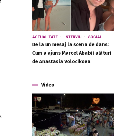
e
ACTUALITATE
INTERVIU
SOCIAL
De la un mesaj la scena de dans:
Cum a ajuns Marcel Ababii alături
de Anastasia Volocikova
Video
x