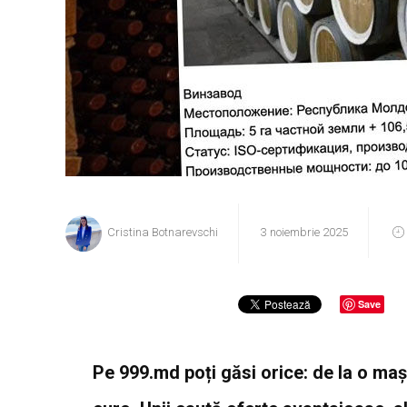
Cristina Botnarevschi
3 noiembrie 2025
Save
Pe 999.md poți găsi orice: de la o maș