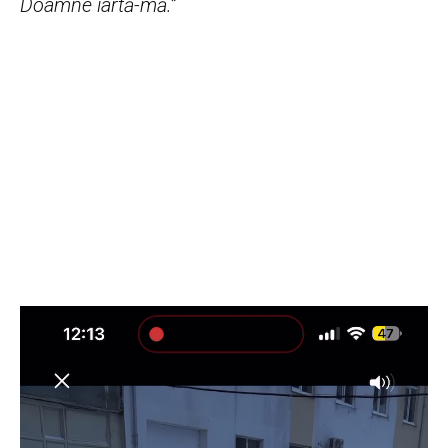
Doamne iartă-mă.”