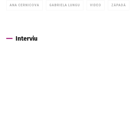
ANA CERNICOVA
GABRIELA LUNGU
VIDEO
ZĂPADĂ
Interviu