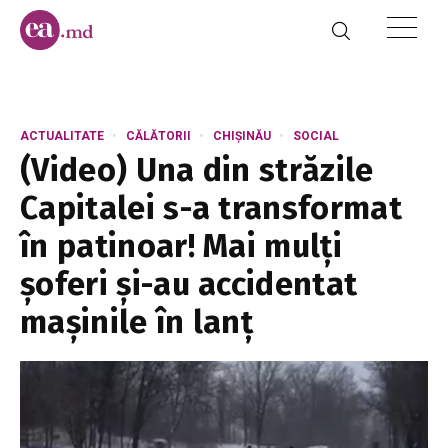
ACTUALITATE
CĂLĂTORII
CHIȘINĂU
SOCIAL
(Video) Una din străzile
Capitalei s-a transformat
în patinoar! Mai mulți
șoferi și-au accidentat
mașinile în lanț