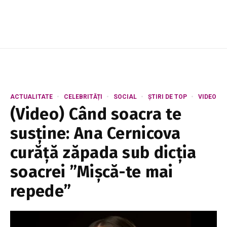
Nistrului și a reducerii volumului de apă din lacul
d...
ACTUALITATE
CELEBRITĂȚI
SOCIAL
ȘTIRI DE TOP
VIDEO
(Video) Când soacra te
susține: Ana Cernicova
curăță zăpada sub dicția
soacrei ”Mişcă-te mai
repede”