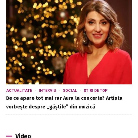
ACTUALITATE
INTERVIU
SOCIAL
ȘTIRI DE TOP
De ce apare tot mai rar Aura la concerte? Artista
vorbește despre „găștile” din muzică
Video