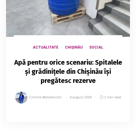
ACTUALITATE
CHIȘINĂU
SOCIAL
Apă pentru orice scenariu: Spitalele
și grădinițele din Chișinău își
pregătesc rezerve
Cristina Botnarevschi
6 august 2026
2 min read
Capitala se pregătește pentru un posibil
scenariu de criză în alimentarea cu apă, în
contextul scăderii accentuate a nivelului