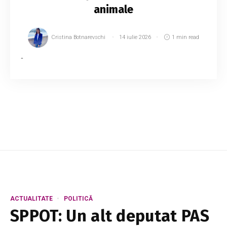
animale
Cristina Botnarevschi
14 iulie 2026
1 min read
În primele șase luni ale anului 2026, peste 4.000
de persoane au fost agresate de animale în
Republica Moldova, iar aproape jumătate dintre
cazuri au fost înregistrate în municipiu...
ACTUALITATE
POLITICĂ
SPPOT: Un alt deputat PAS