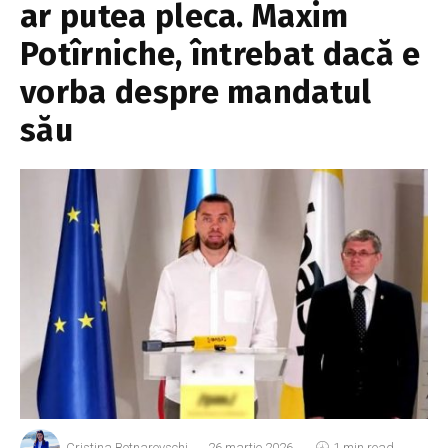
ar putea pleca. Maxim
Potîrniche, întrebat dacă e
vorba despre mandatul
său
Cristina Botnarevschi
26 martie 2026
1 min read