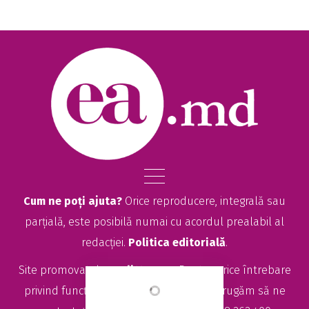
Cum ne poți ajuta?
Orice reproducere, integrală sau
parțială, este posibilă numai cu acordul prealabil al
redacției.
Politica editorială
.
Site promovat de
seolitte.com
. Pentru orice întrebare
privind funcționarea site-ului EA.md, vă rugăm să ne