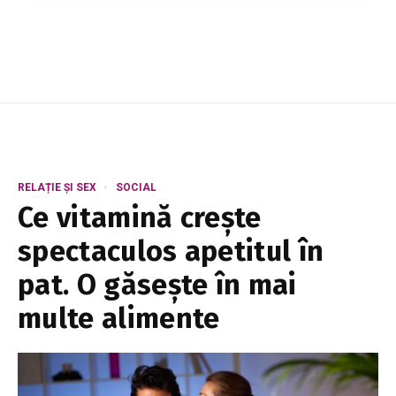
pentru serviciile de apă și canalizare din
regiune. Î.M. „Servicii Comunale Glodeni” ...
RELAȚIE ȘI SEX
SOCIAL
Ce vitamină creşte
spectaculos apetitul în
pat. O găsește în mai
multe alimente