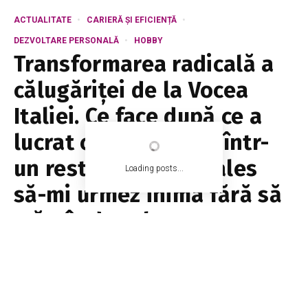
ACTUALITATE
CARIERĂ ȘI EFICIENȚĂ
DEZVOLTARE PERSONALĂ
HOBBY
Transformarea radicală a
călugăriței de la Vocea
Italiei. Ce face după ce a
lucrat ca ospătăriță într-
un restaurant: „Am ales
Loading posts...
să-mi urmez inima fără să
mă gândesc la ce vor
spune oamenii despre
mine”