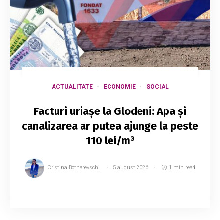
ACTUALITATE
ECONOMIE
SOCIAL
Facturi uriașe la Glodeni: Apa și
canalizarea ar putea ajunge la peste
110 lei/m³
Cristina Botnarevschi
5 august 2026
1 min read
Locuitorii orașului Glodeni ar putea ajunge să
achite unele dintre cele mai ridicate tarife