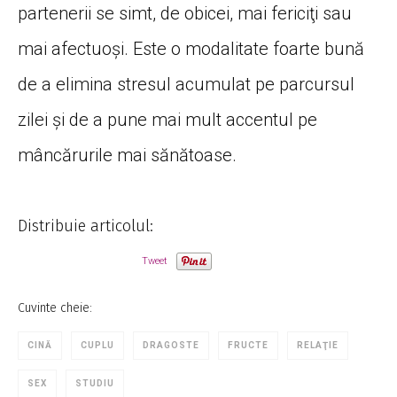
partenerii se simt, de obicei, mai fericiţi sau
mai afectuoşi. Este o modalitate foarte bună
de a elimina stresul acumulat pe parcursul
zilei şi de a pune mai mult accentul pe
mâncărurile mai sănătoase.
Distribuie articolul:
Tweet
Cuvinte cheie:
CINĂ
CUPLU
DRAGOSTE
FRUCTE
RELAŢIE
SEX
STUDIU