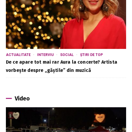
ACTUALITATE
INTERVIU
SOCIAL
ȘTIRI DE TOP
De ce apare tot mai rar Aura la concerte? Artista
vorbește despre „găștile” din muzică
Video