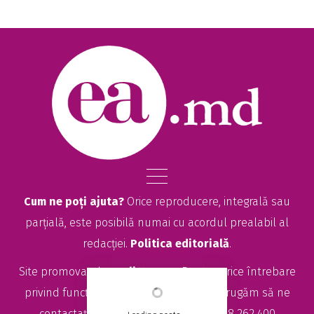
Cum ne poți ajuta?
Orice reproducere, integrală sau
parțială, este posibilă numai cu acordul prealabil al
redacției.
Politica editorială
.
Site promovat de
seolitte.com
. Pentru orice întrebare
privind funcționarea site-ului EA.md, vă rugăm să ne
contactați la
sales@ea.md
sau +373 78 262 400