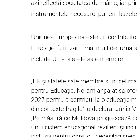
azi reflectă societatea de mâine, iar pri
instrumentele necesare, punem bazele un
Uniunea Europeană este un contribuitor 
Educație, furnizând mai mult de jumătate
include UE și statele sale membre.
„UE și statele sale membre sunt cel mai
pentru Educație. Ne-am angajat să ofe
2027 pentru a contribui la o educație mai
din contexte fragile”, a declarat Jāni
„Pe măsură ce Moldova progresează pe 
unui sistem educațional rezilient și inclu
inclusiv pentru copiii cu necesități spe