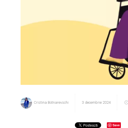
Cristina Botnarevschi
3 decembrie 2024
Save