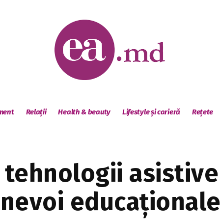
sment
Relații
Health & beauty
Lifestyle și carieră
Rețete
tehnologii asistive
cu nevoi educațional