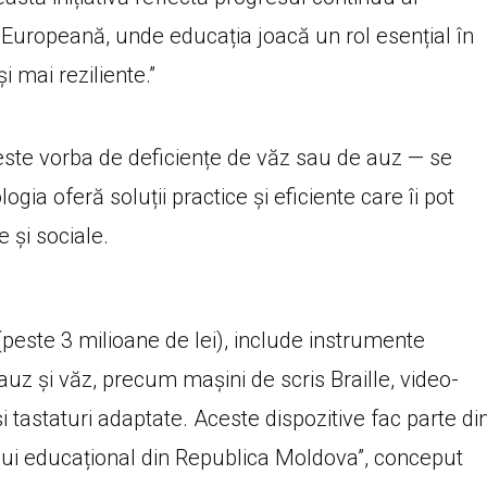
 Europeană, unde educația joacă un rol esențial în
i mai reziliente.”
că este vorba de deficiențe de văz sau de auz — se
ogia oferă soluții practice și eficiente care îi pot
 și sociale.
(peste 3 milioane de lei), include instrumente
auz și văz, precum mașini de scris Braille, video-
și tastaturi adaptate. Aceste dispozitive fac parte di
ului educațional din Republica Moldova”, conceput