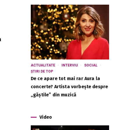
a
ACTUALITATE
INTERVIU
SOCIAL
ȘTIRI DE TOP
De ce apare tot mai rar Aura la
concerte? Artista vorbește despre
„găștile” din muzică
Video