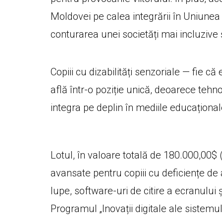
Moldovei pe calea integrării în Uniunea
conturarea unei societăți mai incluzive ș
Copiii cu dizabilități senzoriale — fie 
află într-o poziție unică, deoarece tehnol
integra pe deplin în mediile educaționale
Lotul, în valoare totală de 180.000,00$ 
avansate pentru copiii cu deficiențe de 
lupe, software-uri de citire a ecranului 
Programul „Inovații digitale ale sistem