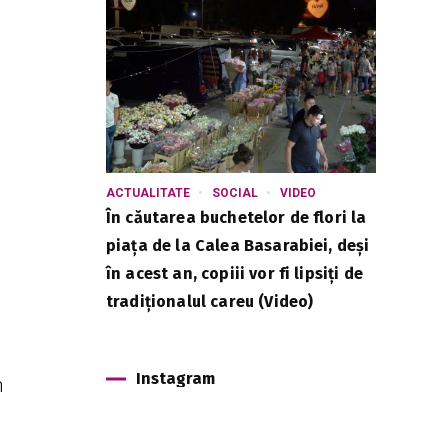
ACTUALITATE
SOCIAL
VIDEO
În căutarea buchetelor de flori la
piața de la Calea Basarabiei, deși
în acest an, copiii vor fi lipsiți de
tradiționalul careu (Video)
Instagram
n