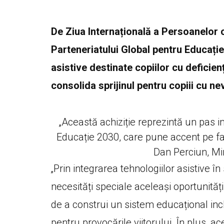
De Ziua Internațională a Persoanelor cu 
Parteneriatului Global pentru Educați
asistive destinate copiilor cu deficien
consolida sprijinul pentru copiii cu n
„Această achiziție reprezintă un pas 
Educație 2030, care pune accent pe fap
Dan Perciun, Min
„Prin integrarea tehnologiilor asistive 
necesități speciale aceleași oportunită
de a construi un sistem educațional inclu
pentru provocările viitorului. În plus, ac