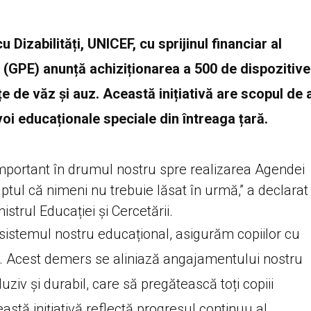
Dizabilități, UNICEF, cu sprijinul financiar al
e (GPE) anunță achiziționarea a 500 de dispozitive
țe de văz și auz. Această inițiativă are scopul de 
evoi educaționale speciale din întreaga țară.
important în drumul nostru spre realizarea Agendei
tul că nimeni nu trebuie lăsat în urmă,” a declarat
istrul Educației și Cercetării.
în sistemul nostru educațional, asigurăm copiilor cu
ți. Acest demers se aliniază angajamentului nostru
ziv și durabil, care să pregătească toți copiii
eastă inițiativă reflectă progresul continuu al