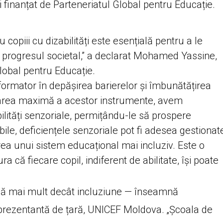
i finanțat de Parteneriatul Global pentru Educație.
copiii cu dizabilități este esențială pentru a le
sa progresul societal,” a declarat Mohamed Yassine,
Global pentru Educație.
sformator în depășirea barierelor și îmbunătățirea
ficarea maximă a acestor instrumente, avem
abilități senzoriale, permițându-le să prospere
bile, deficiențele senzoriale pot fi adesea gestionat
area unui sistem educațional mai incluziv. Este o
a că fiecare copil, indiferent de abilitate, își poate
mnă mai mult decât incluziune — înseamnă
prezentantă de țară, UNICEF Moldova. „Școala de