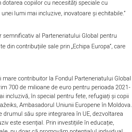
n dotarea copiilor cu necesități speciale cu
ei lumi mai incluzive, inovatoare și echitabile.”
semnificativ al Parteneriatului Global pentru
 din contribuțiile sale prin „Echipa Europa”, care
 mare contribuitor la Fondul Parteneriatului Global
rim 700 de milioane de euro pentru perioada 2021-
 incluzivă, în special pentru fete, refugiați și copii
s Mažeiks, Ambasadorul Uniunii Europene în Moldova.
drumul său spre integrarea în UE, dezvoltarea
ziv este esențial. Prin investițiile în educație,
ciale, nu doar că promovăm potențialul individual,