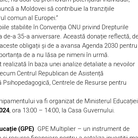
uncă a Moldovei să contribuie la tranzițiile
orul comun al Europei.”
ile stabilite în Convenția ONU privind Drepturile
a de-a 35-a aniversare. Această donație reflectă, d
i aceste obligații și de a avansa Agenda 2030 pentru
portanța de a nu lăsa pe nimeni în urmă.
t realizată în baza unei analize detaliate a nevoilor
 precum Centrul Republican de Asistență
ță Psihopedagogică, Centrele de Resurse pentru
hipamentului va fi organizat de Ministerul Educației
024
,
ora 13:00 – 14:00
, la Casa Guvernului.
ucație (GPE)
GPE Multiplier – un instrument de