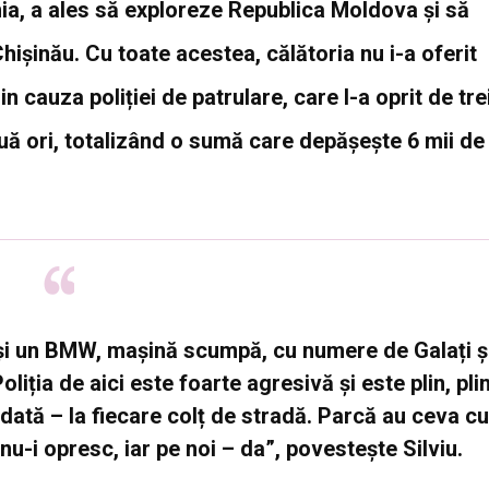
ia, a ales să exploreze Republica Moldova și să
hișinău. Cu toate acestea, călătoria nu i-a oferit
n cauza poliției de patrulare, care l-a oprit de tre
două ori, totalizând o sumă care depășește 6 mii de
a și un BMW, mașină scumpă, cu numere de Galați ș
oliția de aici este foarte agresivă și este plin, pli
odată – la fiecare colț de stradă. Parcă au ceva cu
u-i opresc, iar pe noi – da”, povestește Silviu.