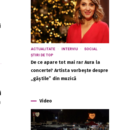
i
ACTUALITATE
INTERVIU
SOCIAL
ȘTIRI DE TOP
De ce apare tot mai rar Aura la
concerte? Artista vorbește despre
„găștile” din muzică
i
Video
n