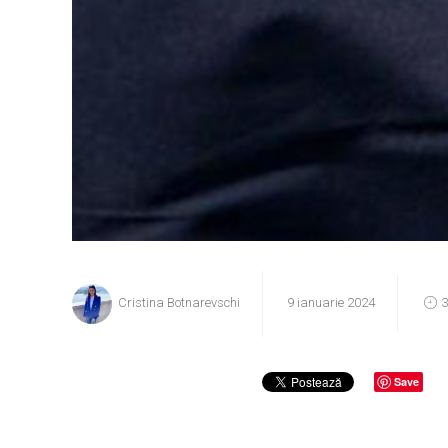
Cristina Botnarevschi
9 ianuarie 2024
3
Save