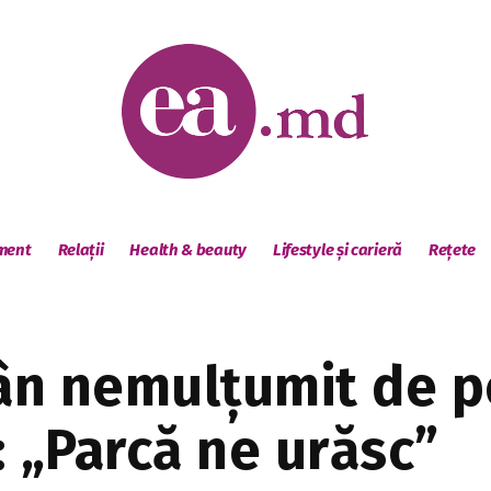
sment
Relații
Health & beauty
Lifestyle și carieră
Rețete
n nemulțumit de po
„Parcă ne urăsc”