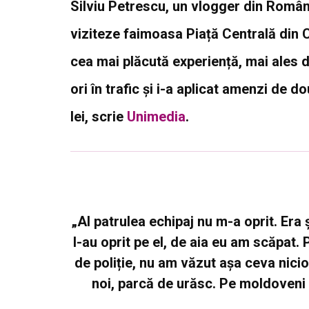
Silviu Petrescu, un vlogger din Român
viziteze faimoasa Piață Centrală din C
cea mai plăcută experiență, mai ales di
ori în trafic și i-a aplicat amenzi de 
lei, scrie
Unimedia
.
„Al patrulea echipaj nu m-a oprit. Er
l-au oprit pe el, de aia eu am scăpat. P
de poliție, nu am văzut așa ceva nici
noi, parcă de urăsc. Pe moldoveni n