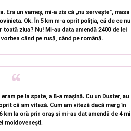
ta. Era un vameș, mi-a zis că „nu servește”, masa
inieta. Ok. În 5 km m-a oprit poliția, că de ce nu
r toată ziua? Nu! Mi-au data amendă 2400 de lei
, vorbea când pe rusă, când pe română.
 eram pe la spate, a 8-a mașină. Cu un Duster, au
 oprit că am viteză. Cum am viteză dacă merg în
 km la oră prin oraș și mi-au dat amendă de 4 mi
ei moldovenești.