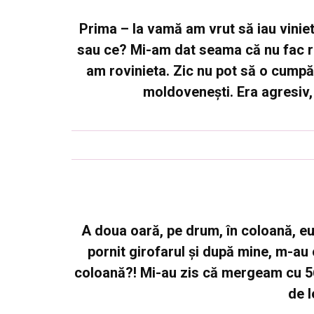
Prima – la vamă am vrut să iau vinie
sau ce? Mi-am dat seama că nu fac rov
am rovinieta. Zic nu pot să o cumpă
moldovenești. Era agresiv
A doua oară, pe drum, în coloană, eu
pornit girofarul și după mine, m-au
coloană?! Mi-au zis că mergeam cu 56
de l