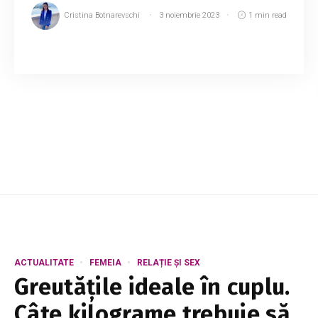
Cristina Botnarevschi
3 noiembrie 2023
1 min read
Bloggerița și scriitoarea, Daniela Costețchi a
fugit de noiembrie rece către tărâmul cu soare.
Tânăra a ajuns tocmai în Africa, Zanzibar.
Daniela împreună cu prietena sa, au organi...
ACTUALITATE
FEMEIA
RELAȚIE ȘI SEX
Greutățile ideale în cuplu.
Câte kilograme trebuie să