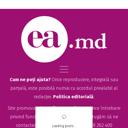
Cum ne poți ajuta?
Orice reproducere, integrală sau
parțială, este posibilă numai cu acordul prealabil al
redacției.
Politica editorială
.
Site promovat de
seolitte.com
. Pentru orice întrebare
privind funcționarea site-ului EA.md, vă rugăm să ne
contactați la
sales@ea.md
sau +373 78 262 400
Loading posts...