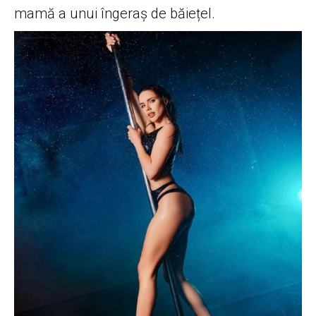
mamă a unui îngeraș de băiețel.