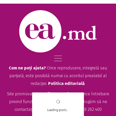
Cum ne poți ajuta?
Orice reproducere, integrală sau
parțială, este posibilă numai cu acordul prealabil al
redacției.
Politica editorială
.
Site promovat de
seolitte.com
. Pentru orice întrebare
privind funcționarea site-ului EA.md, vă rugăm să ne
contactați la
sales@ea.md
sau +373 78 262 400
Loading posts...