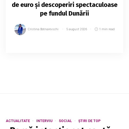
de euro și descoperiri spectaculoase
pe fundul Dunării
Cristina Botnarevschi
5 august 2026
1 min read
Valul de căldură extremă care afectează
Europa a dus la scăderea dramatică a nivelului
mai multor râuri, provocând pierderi economice
de sute de milioane de euro și scoțând la ivea...
ACTUALITATE
INTERVIU
SOCIAL
ȘTIRI DE TOP