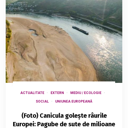
ACTUALITATE
EXTERN
MEDIU / ECOLOGIE
SOCIAL
UNIUNEA EUROPEANĂ
(Foto) Canicula golește râurile
Europei: Pagube de sute de milioane