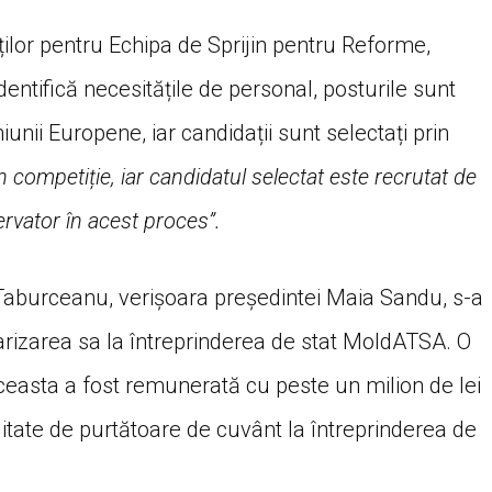
ților pentru Echipa de Sprijin pentru Reforme,
dentifică necesitățile de personal, posturile sunt
unii Europene, iar candidații sunt selectați prin
n competiție, iar candidatul selectat este recrutat de
rvator în acest proces”.
 Taburceanu, verișoara președintei Maia Sandu, s-a
larizarea sa la întreprinderea de stat MoldATSA. O
ceasta a fost remunerată cu peste un milion de lei
alitate de purtătoare de cuvânt la întreprinderea de