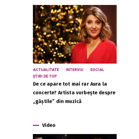
ACTUALITATE
INTERVIU
SOCIAL
ȘTIRI DE TOP
De ce apare tot mai rar Aura la
concerte? Artista vorbește despre
„găștile” din muzică
Video