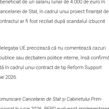
beneficiat de un salariu lunar de 4.000 de euro în
ancelariei de Stat, în cadrul unui proiect finanțat de
ntractul ar fi fost reziliat după scandalul izbucnit
Delegația UE precizează că nu comentează cazuri
publice sau dezbaterii politice interne, însă confirm
ă în cadrul unui contract de tip Reform Support
ie 2026.
n comunicare Cancelariei de Stat și Cabinetului Prim-
isionat în iunie 2026. BERD evaluează implementare