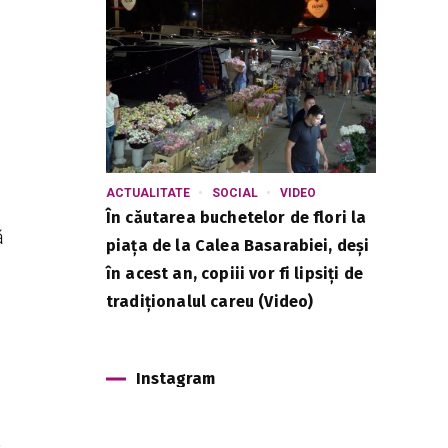
ACTUALITATE
SOCIAL
VIDEO
În căutarea buchetelor de flori la
ă
piața de la Calea Basarabiei, deși
în acest an, copiii vor fi lipsiți de
tradiționalul careu (Video)
Instagram
a