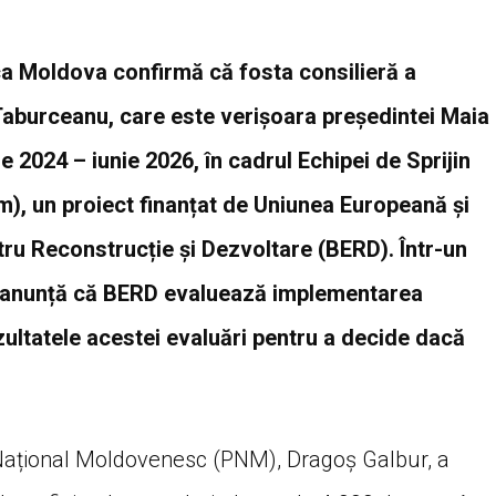
ca Moldova confirmă că fosta consilieră a
Taburceanu, care este verișoara președintei Maia
 2024 – iunie 2026, în cadrul Echipei de Sprijin
, un proiect finanțat de Uniunea Europeană și
u Reconstrucție și Dezvoltare (BERD). Într-un
ia anunță că BERD evaluează implementarea
zultatele acestei evaluări pentru a decide dacă
i Național Moldovenesc (PNM), Dragoș Galbur, a