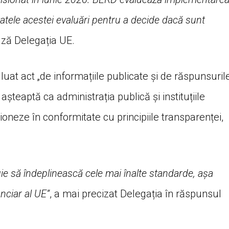
atele acestei evaluări pentru a decide dacă sunt
ză Delegația UE.
uat act „de informațiile publicate și de răspunsuril
așteaptă ca administrația publică și instituțiile
oneze în conformitate cu principiile transparenței,
uie să îndeplinească cele mai înalte standarde, așa
nciar al UE”
, a mai precizat Delegația în răspunsul