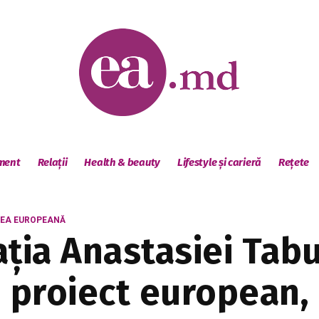
sment
Relații
Health & beauty
Lifestyle și carieră
Rețete
NEA EUROPEANĂ
uația Anastasiei Tab
n proiect european,