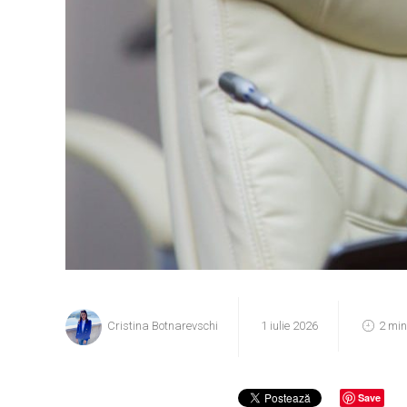
Cristina Botnarevschi
1 iulie 2026
2 min
Save