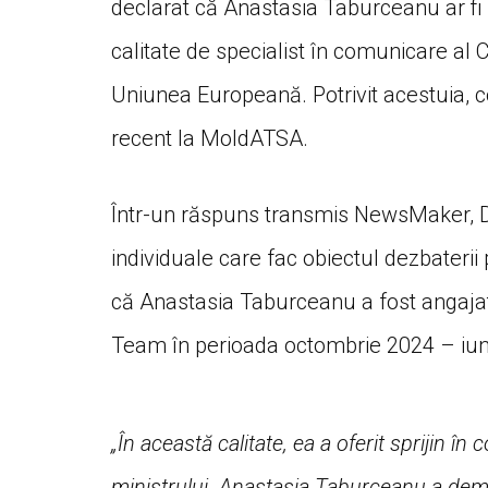
declarat că Anastasia Taburceanu ar fi 
calitate de specialist în comunicare al C
Uniunea Europeană. Potrivit acestuia, co
recent la MoldATSA.
Într-un răspuns transmis NewsMaker, 
individuale care fac obiectul dezbaterii 
că Anastasia Taburceanu a fost angajat
Team în perioada octombrie 2024 – iun
„În această calitate, ea a oferit sprijin î
ministrului. Anastasia Taburceanu a dem