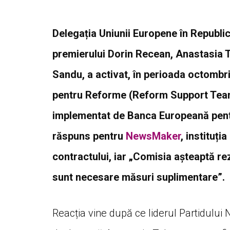
Delegația Uniunii Europene în Republi
premierului Dorin Recean, Anastasia 
Sandu, a activat, în perioada octombrie
pentru Reforme (Reform Support Team)
implementat de Banca Europeană pentr
răspuns pentru
NewsMaker
, instituț
contractului, iar „Comisia așteaptă re
sunt necesare măsuri suplimentare”.
Reacția vine după ce liderul Partidulu