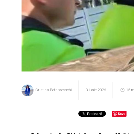
Cristina Botnarevschi
3 iunie 2026
15 m
Save