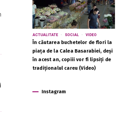
n
ACTUALITATE
SOCIAL
VIDEO
În căutarea buchetelor de flori la
piața de la Calea Basarabiei, deși
în acest an, copiii vor fi lipsiți de
tradiționalul careu (Video)
i
Instagram