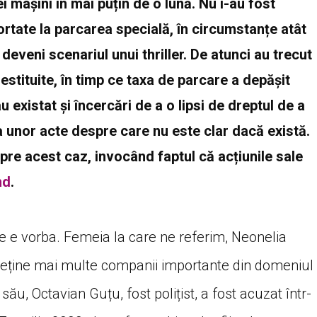
 mașini în mai puțin de o lună. Nu i-au fost
sportate la parcarea specială, în circumstanțe atât
eveni scenariul unui thriller. De atunci au trecut
restituite, în timp ce taxa de parcare a depășit
u existat și încercări de a o lipsi de dreptul de a
a unor acte despre care nu este clar dacă există.
pre acest caz, invocând faptul că acțiunile sale
md
.
e e vorba. Femeia la care ne referim, Neonelia
deține mai multe companii importante din domeniul
 său, Octavian Guțu, fost polițist, a fost acuzat într-