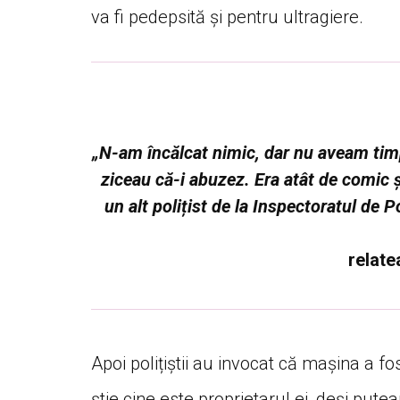
va fi pedepsită și pentru ultragiere.
„N-am încălcat nimic, dar nu aveam tim
ziceau că-i abuzez. Era atât de comic
un alt polițist de la Inspectoratul de 
relate
Apoi polițiștii au invocat că mașina a fos
știe cine este proprietarul ei, deși put