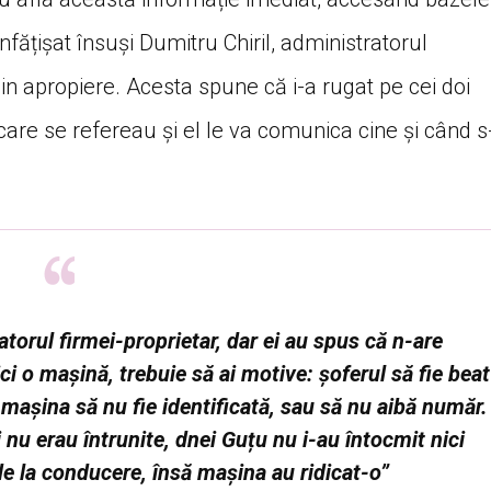
înfățișat însuși Dumitru Chiril, administratorul
in apropiere. Acesta spune că i-a rugat pe cei doi
 care se refereau și el le va comunica cine și când s
torul firmei-proprietar, dar ei au spus că n-are
i o mașină, trebuie să ai motive: șoferul să fie beat
mașina să nu fie identificată, sau să nu aibă număr.
 nu erau întrunite, dnei Guțu nu i-au întocmit nici
de la conducere, însă mașina au ridicat-o”