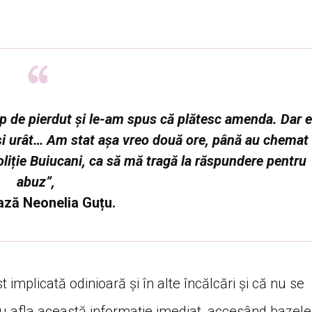
p de pierdut și le-am spus că plătesc amenda. Dar e
 și urât… Am stat așa vreo două ore, până au chemat
Poliție Buiucani, ca să mă tragă la răspundere pentru
abuz”,
ază Neonelia Guțu.
t implicată odinioară și în alte încălcări și că nu se
eau afla această informație imediat, accesând bazele