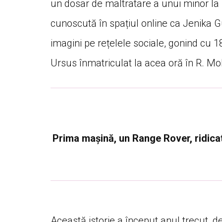
un dosar de maltratare a unui minor la 7 a
cunoscută în spațiul online ca Jenika G
imagini pe rețelele sociale, gonind cu 
Ursus înmatriculat la acea oră în R. Mol
Prima mașină, un Range Rover, ridicat
Această istorie a început anul trecut,