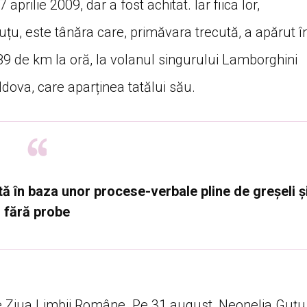
prilie 2009, dar a fost achitat. Iar fiica lor,
uțu, este tânăra care, primăvara trecută, a apărut î
189 de km la oră, la volanul singurului Lamborghini
dova, care aparținea tatălui său.
ă în baza unor procese-verbale pline de greșeli ș
fără probe
 de Ziua Limbii Române. Pe 31 august, Neonelia Guțu