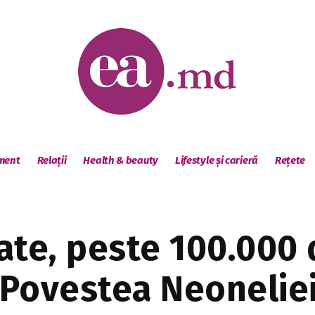
sment
Relații
Health & beauty
Lifestyle și carieră
Rețete
ate, peste 100.000 d
: Povestea Neonelie