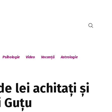
Psihologie
Video
Vacanță
Astrologie
e lei achitați și
i Guțu