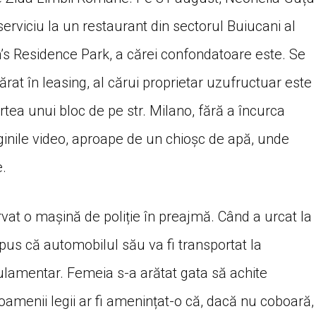
erviciu la un restaurant din sectorul Buiucani al
’s Residence Park, a cărei confondatoare este. Se
rat în leasing, al cărui proprietar uzufructuar este
rtea unui bloc de pe str. Milano, fără a încurca
ginile video, aproape de un chioșc de apă, unde
.
vat o mașină de poliție în preajmă. Când a urcat la
u spus că automobilul său va fi transportat la
gulamentar. Femeia s-a arătat gata să achite
oamenii legii ar fi amenințat-o că, dacă nu coboară,