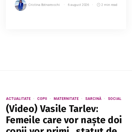
Cristina Botnarevschi
6 august 2026
2 min read
Capitala se pregătește pentru un posibil
scenariu de criză în alimentarea cu apă, în
contextul scăderii accentuate a nivelului
Nistrului și a reducerii volumului de apă din lacul
d...
ACTUALITATE
COPII
MATERNITATE
SARCINĂ
SOCIAL
(Video) Vasile Tarlev:
Femeile care vor naște doi
copii vor primi „statut de