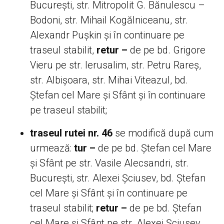
București, str. Mitropolit G. Bănulescu –
Bodoni, str. Mihail Kogălniceanu, str.
Alexandr Pușkin și în continuare pe
traseul stabilit,
retur –
de pe bd. Grigore
Vieru pe str. Ierusalim, str. Petru Rareș,
str. Albișoara, str. Mihai Viteazul, bd.
Ștefan cel Mare și Sfânt și în continuare
pe traseul stabilit;
traseul rutei nr. 46
se modifică după cum
urmează:
tur –
de pe bd. Ștefan cel Mare
și Sfânt pe str. Vasile Alecsandri, str.
București, str. Alexei Șciusev, bd. Ștefan
cel Mare și Sfânt și în continuare pe
traseul stabilit;
retur –
de pe bd. Ștefan
cel Mare și Sfânt pe str. Alexei Șciusev,