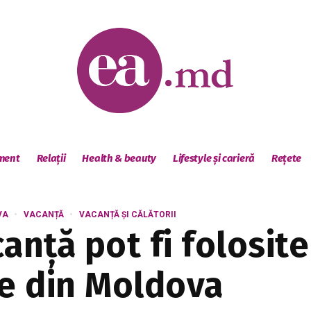
sment
Relații
Health & beauty
Lifestyle și carieră
Rețete
VA
VACANȚĂ
VACANȚĂ ȘI CĂLĂTORII
anță pot fi folosite
le din Moldova