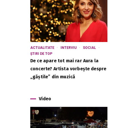
ACTUALITATE
INTERVIU
SOCIAL
ȘTIRI DE TOP
De ce apare tot mai rar Aura la
concerte? Artista vorbește despre
„găștile” din muzică
Video