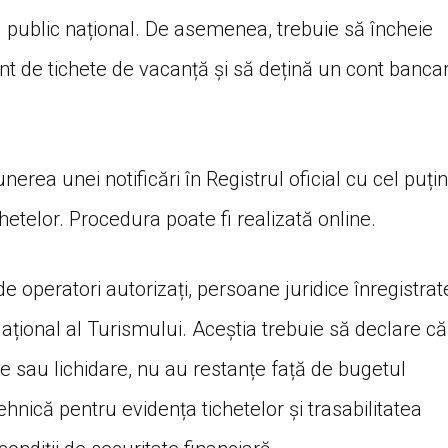
ul public național. De asemenea, trebuie să încheie
nt de tichete de vacanță și să dețină un cont banca
nerea unei notificări în Registrul oficial cu cel puțin
chetelor. Procedura poate fi realizată online.
e operatori autorizați, persoane juridice înregistrat
 Național al Turismului. Aceștia trebuie să declare că
te sau lichidare, nu au restanțe față de bugetul
ehnică pentru evidența tichetelor și trasabilitatea