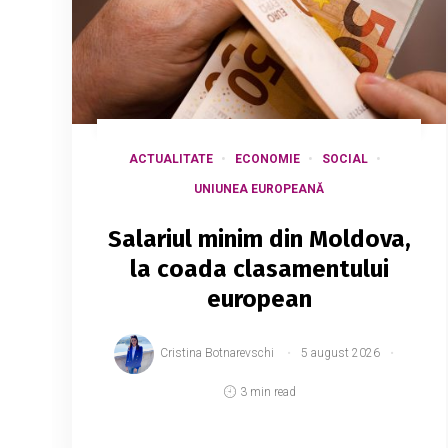
ACTUALITATE
ECONOMIE
SOCIAL
UNIUNEA EUROPEANĂ
Salariul minim din Moldova,
la coada clasamentului
european
Cristina Botnarevschi
5 august 2026
3 min read
Eurostat a publicat datele privind nivelul