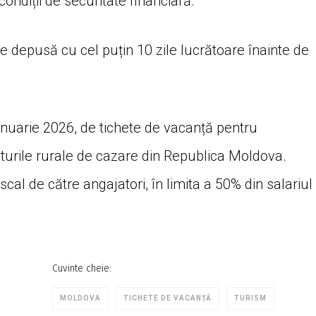
condiții de securitate financiară.
ie depusă cu cel puțin 10 zile lucrătoare înainte de
ianuarie 2026, de tichete de vacanță pentru
ructurile rurale de cazare din Republica Moldova.
cal de către angajatori, în limita a 50% din salariul
Cuvinte cheie:
MOLDOVA
TICHETE DE VACANȚĂ
TURISM