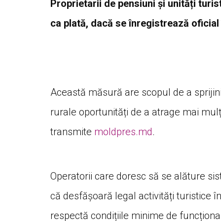
Proprietarii de pensiuni și unități turi
ca plată, dacă se înregistrează oficial 
Această măsură are scopul de a sprijini 
rurale oportunități de a atrage mai mulți
transmite
moldpres.md
.
Operatorii care doresc să se alăture si
că desfășoară legal activități turistice î
respectă condițiile minime de funcționar