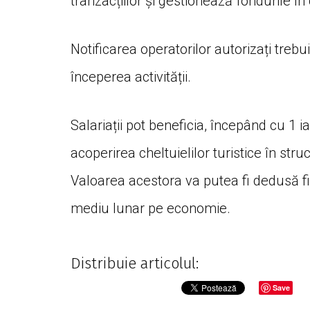
tranzacțiilor și gestionează fondurile în 
Notificarea operatorilor autorizați trebu
începerea activității.
Salariații pot beneficia, începând cu 1 
acoperirea cheltuielilor turistice în st
Valoarea acestora va putea fi dedusă fis
mediu lunar pe economie.
Distribuie articolul:
Save