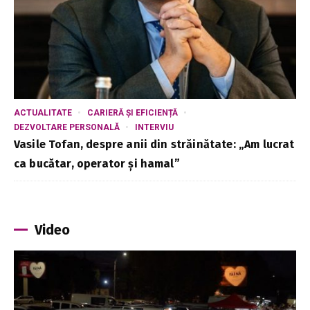
ACTUALITATE
CARIERĂ ȘI EFICIENȚĂ
DEZVOLTARE PERSONALĂ
INTERVIU
Vasile Tofan, despre anii din străinătate: „Am lucrat
ca bucătar, operator și hamal”
Video