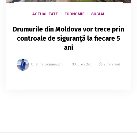
ACTUALITATE
ECONOMIE
SOCIAL
Drumurile din Moldova vor trece prin
controale de siguranță la fiecare 5
ani
Cristina Botnarevschi
30 iulie 2026
2 min read
Evaluarea siguranței traficului pe întreaga rețea
de drumuri din Republica Moldova va fi
efectuată obligatoriu cel puțin o dată la cinci
ani, pentru identificarea și reducerea risc...