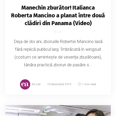
Manechin zburător! Italianca
Roberta Mancino a planat între două
clădiri din Panama (Video)
Deja de doi ani, zborurile Robertei Mancino lasă
fără replică publicul larg. Îmbrăcată în wingsuit
(costum ce amintește de veverița zburătoare),
tânăra practică zboruri de pasăre s...
EA.md
23 decembrie 2015
1 min read