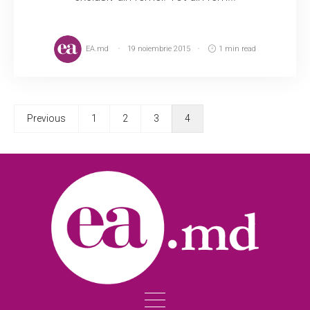
EA.md
19 noiembrie 2015
1 min read
Previous
1
2
3
4