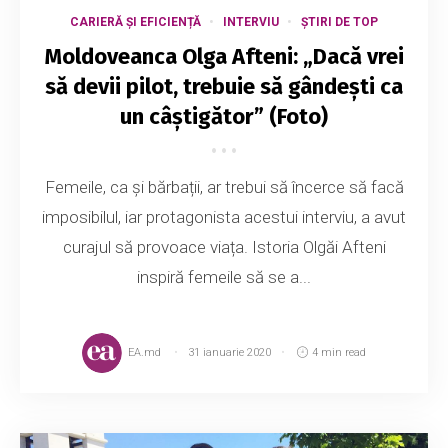
CARIERĂ ȘI EFICIENȚĂ
INTERVIU
ȘTIRI DE TOP
Moldoveanca Olga Afteni: „Dacă vrei
să devii pilot, trebuie să gândești ca
un câștigător” (Foto)
Femeile, ca și bărbații, ar trebui să încerce să facă
imposibilul, iar protagonista acestui interviu, a avut
curajul să provoace viața. Istoria Olgăi Afteni
inspiră femeile să se a...
EA.md
31 ianuarie 2020
4 min read