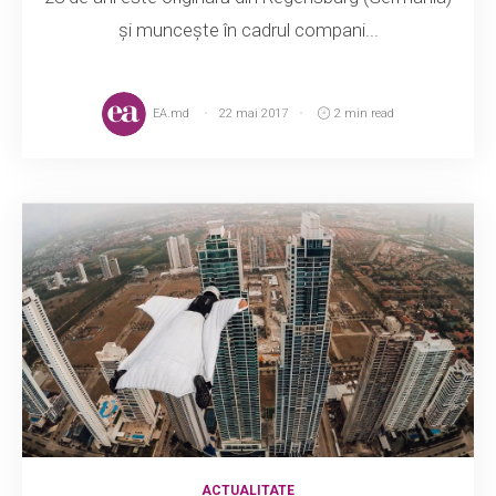
și muncește în cadrul compani...
EA.md
22 mai 2017
2 min read
ACTUALITATE