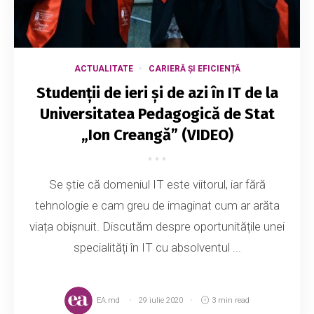
ACTUALITATE
CARIERĂ ȘI EFICIENȚĂ
Studenții de ieri și de azi în IT de la
Universitatea Pedagogică de Stat
„Ion Creangă” (VIDEO)
Se știe că domeniul IT este viitorul, iar fără
tehnologie e cam greu de imaginat cum ar arăta
viața obișnuit. Discutăm despre oportunitățile unei
specialități în IT cu absolventul ...
EA.md
29 iulie 2020
3 min read