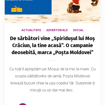
ACTUALITATE
ADVERTORIALE
SOCIAL
De sărbători vine „Spiridușul lui Moș
Crăciun, la tine acasă”. O campanie
deosebită, marca „Poșta Moldovei”
Cu toții îl așteptăm pe Moșul, de la mic la mare. Cu
ocazia sărbătorilor de iarnă, Poșta Moldovei
livrează bucurii chiar la ușa copiilor tăi. Surprinde-ți
micuții cu un dar mai deo...